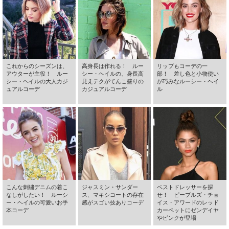
これからのシーズンは、
高身長は作れる！ ルー
リップもコーデの一
アウターが主役！ ルー
シー・ヘイルの、身長高
部！ 差し色と小物使い
シー・ヘイルの大人カジ
見えテクがてんこ盛りの
が巧みなルーシー・ヘイ
ュアルコーデ
カジュアルコーデ
ル
こんな刺繍デニムの着こ
ジャスミン・サンダー
ベストドレッサーを探
なしがしたい！ ルーシ
ス、マキシコートの存在
せ！ ピープルズ・チョ
ー・ヘイルの可愛いお手
感がスゴい技ありコーデ
イス・アワードのレッド
本コーデ
カーペットにゼンデイヤ
やピンクが登場