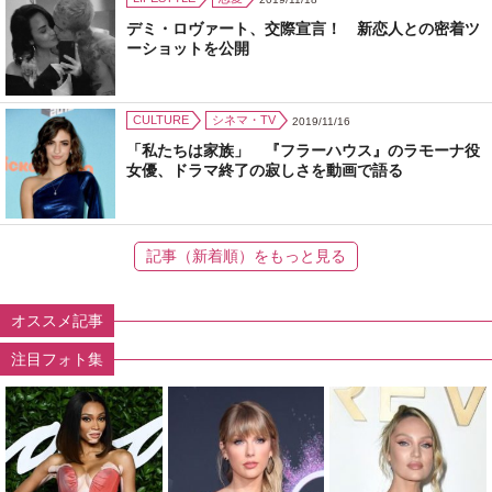
デミ・ロヴァート、交際宣言！ 新恋人との密着ツ
ーショットを公開
CULTURE
シネマ・TV
2019/11/16
「私たちは家族」 『フラーハウス』のラモーナ役
女優、ドラマ終了の寂しさを動画で語る
記事（新着順）をもっと見る
オススメ記事
注目フォト集