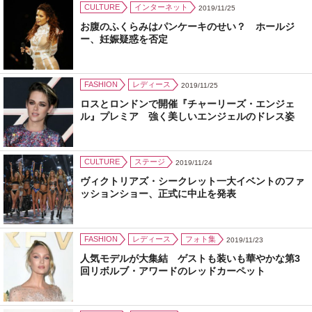
CULTURE
インターネット
2019/11/25
お腹のふくらみはパンケーキのせい？ ホールジ
ー、妊娠疑惑を否定
FASHION
レディース
2019/11/25
ロスとロンドンで開催『チャーリーズ・エンジェ
ル』プレミア 強く美しいエンジェルのドレス姿
CULTURE
ステージ
2019/11/24
ヴィクトリアズ・シークレット一大イベントのファ
ッションショー、正式に中止を発表
FASHION
レディース
フォト集
2019/11/23
人気モデルが大集結 ゲストも装いも華やかな第3
回リボルブ・アワードのレッドカーペット