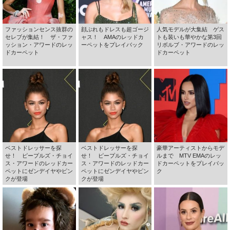
ファッションセンス抜群の
顔ぶれもドレスも超ゴージ
人気モデルが大集結 ゲス
セレブが集結！ ザ・ファ
ャス！ AMAのレッドカ
トも装いも華やかな第3回
ッション・アワードのレッ
ーペットをプレイバック
リボルブ・アワードのレッ
ドカーペット
ドカーペット
ベストドレッサーを探
ベストドレッサーを探
豪華アーティストからモデ
せ！ ピープルズ・チョイ
せ！ ピープルズ・チョイ
ルまで MTV EMAのレッ
ス・アワードのレッドカー
ス・アワードのレッドカー
ドカーペットをプレイバッ
ペットにゼンデイヤやピン
ペットにゼンデイヤやピン
ク
クが登場
クが登場