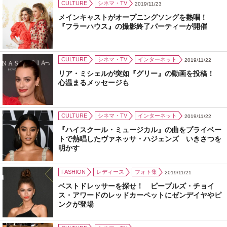
CULTURE
シネマ・TV
2019/11/23
メインキャストがオープニングソングを熱唱！
『フラーハウス』の撮影終了パーティーが開催
CULTURE
シネマ・TV
インターネット
2019/11/22
リア・ミシェルが突如『グリー』の動画を投稿！
心温まるメッセージも
CULTURE
シネマ・TV
インターネット
2019/11/22
『ハイスクール・ミュージカル』の曲をプライベー
トで熱唱したヴァネッサ・ハジェンズ いきさつを
明かす
FASHION
レディース
フォト集
2019/11/21
ベストドレッサーを探せ！ ピープルズ・チョイ
ス・アワードのレッドカーペットにゼンデイヤやピ
ンクが登場