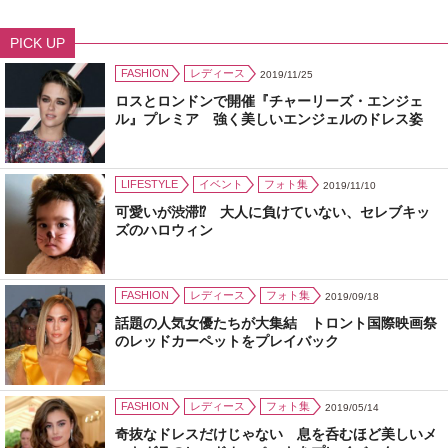
PICK UP
FASHION
レディース
2019/11/25
ロスとロンドンで開催『チャーリーズ・エンジェ
ル』プレミア 強く美しいエンジェルのドレス姿
LIFESTYLE
イベント
フォト集
2019/11/10
可愛いが渋滞⁉ 大人に負けていない、セレブキッ
ズのハロウィン
FASHION
レディース
フォト集
2019/09/18
話題の人気女優たちが大集結 トロント国際映画祭
のレッドカーペットをプレイバック
FASHION
レディース
フォト集
2019/05/14
奇抜なドレスだけじゃない 息を呑むほど美しいメ