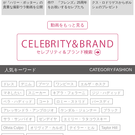
が『ハリー・ポッター』の
作!? 『フレンズ』25周年
クス・ロドリゲスからポル
貴重な撮影ウラ動画を公開
をお祝いするセレブたち
シェのプレゼント
動画をもっと見る
人気キーワード
CATEGORY:FASHION
ドレス
デニム
ブーツ
ワンピース
エルザ・ホスク
マネしたい
スニーカー
キアラ・フェラーニ
ジジ・ハディッド
ベラ・ハディッド
コート
ロミー・ストリド
バースディ
アレッサンドラ・アンブロジオ
ケンダル・ジェンナー
ブラック
サラ・サンパイオ
ゼンデイヤ
エミリー・ラタコウスキー
Olivia Culpo
オリヴィア・カルポ
テイラー・ヒル
Taylor Hill