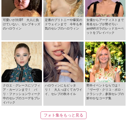
可愛いが渋滞⁉ 大人に負
定番のブリトニーや爆笑の
女優からアーティストまで
けていない、セレブキッズ
ドウェインまで 今年も本
有名セレブが勢ぞろい
のハロウィン
気のセレブのハロウィン
amfARガラのレッドカーペ
ットをプレイバック
クロエ・グレースにソフィ
ハロウィンにもピッタ
野外イベントならでは！
ア・カーソンまで！ パ
リ！ 大人っぽくてカワイ
「ヴーヴ・クリコ・ポロ・
リ・ファッションウィーク
イ、セレブの秋ネイル
クラシック」参加セレブの
中のセレブのコーデをプレ
鮮やかなコーデ集
イバック
フォト集をもっと見る