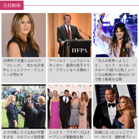
注目動画
25周年で大盛り上がりの
アーノルド・シュワルツェ
「大人の世界へようこ
『フレンズ』 何かを計画
ネッガー、義理の息子クリ
そ」 カミラ・カベロ、バ
中とジェニファー・アニス
ス・プラットをベタ褒め！
スローブ1枚で人気ミュー
トンが明かす
ジカル映画の一曲を口パク
で歌う動画を公開
エマの悔しそうな顔が可愛
ジョナス・ブラザーズはオ
50歳になったジェニファ
すぎる マルフォイ役俳優
ープニング風動画を制
ー・ロペス 婚約者アレッ