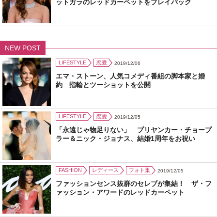
ットガラのレッドカーペットをプレイバック
NEW POST
LIFESTYLE
恋愛
2019/12/06
エマ・ストーン、人気コメディ番組の脚本家と婚
約 指輪とツーショットを公開
LIFESTYLE
恋愛
2019/12/05
「永遠じゃ物足りない」 プリヤンカー・チョープ
ラー＆ニック・ジョナス、結婚1周年をお祝い
FASHION
レディース
フォト集
2019/12/05
ファッションセンス抜群のセレブが集結！ ザ・フ
ァッション・アワードのレッドカーペット