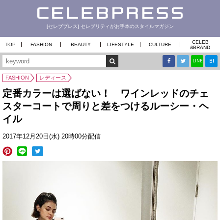
[セレブプレス] セレブリティがお手本のスタイルマガジン
CELEB
TOP
FASHION
BEAUTY
LIFESTYLE
CULTURE
&
BRAND
B!
LINE
FASHION
レディース
定番カラーは選ばない！ ワインレッドのチェ
スターコートで周りと差をつけるルーシー・ヘ
イル
2017年12月20日(水) 20時00分配信