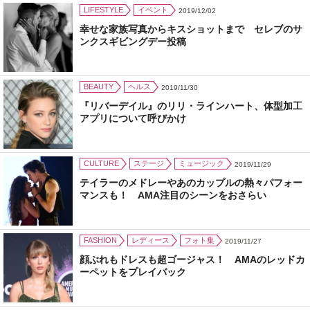
LIFESTYLE
イベント
2019/12/02
幸せな家族写真からキスショットまで セレブのサ
ンクスギビングデー投稿
BEAUTY
ヘルス
2019/11/30
『リバーデイル』のリリ・ラインハート、体型加工
アプリについて呼びかけ
CULTURE
ステージ
ミュージック
2019/11/29
テイラーのメドレーやあのカップルの熱々パフォー
マンスも！ AMA注目のシーンをおさらい
FASHION
レディース
フォト集
2019/11/27
顔ぶれもドレスも超ゴージャス！ AMAのレッドカ
ーペットをプレイバック