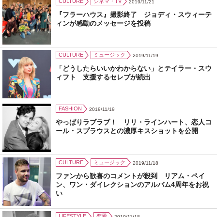
CULTURE
シネマ・TV
2019/11/21
『フラーハウス』撮影終了 ジョディ・スウィーテ
ィンが感動のメッセージを投稿
CULTURE
ミュージック
2019/11/19
「どうしたらいいかわからない」とテイラー・スウ
ィフト 支援するセレブが続出
FASHION
2019/11/19
やっぱりラブラブ！ リリ・ラインハート、恋人コ
ール・スプラウスとの濃厚キスショットを公開
CULTURE
ミュージック
2019/11/18
ファンから歓喜のコメントが殺到 リアム・ペイ
ン、ワン・ダイレクションのアルバム4周年をお祝
い
LIFESTYLE
恋愛
2019/11/18