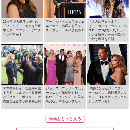
25周年で大盛り上がりの
アーノルド・シュワルツェ
「大人の世界へようこ
『フレンズ』 何かを計画
ネッガー、義理の息子クリ
そ」 カミラ・カベロ、バ
中とジェニファー・アニス
ス・プラットをベタ褒め！
スローブ1枚で人気ミュー
トンが明かす
ジカル映画の一曲を口パク
で歌う動画を公開
エマの悔しそうな顔が可愛
ジョナス・ブラザーズはオ
50歳になったジェニファ
すぎる マルフォイ役俳優
ープニング風動画を制
ー・ロペス 婚約者アレッ
が『ハリー・ポッター』の
作!? 『フレンズ』25周年
クス・ロドリゲスからポル
貴重な撮影ウラ動画を公開
をお祝いするセレブたち
シェのプレゼント
動画をもっと見る