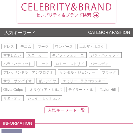
人気キーワード
CATEGORY:FASHION
ドレス
デニム
ブーツ
ワンピース
エルザ・ホスク
マネしたい
スニーカー
キアラ・フェラーニ
ジジ・ハディッド
ベラ・ハディッド
コート
ロミー・ストリド
バースディ
アレッサンドラ・アンブロジオ
ケンダル・ジェンナー
ブラック
サラ・サンパイオ
ゼンデイヤ
エミリー・ラタコウスキー
Olivia Culpo
オリヴィア・カルポ
テイラー・ヒル
Taylor Hill
リタ・オラ
シェイ・ミッチェル
人気キーワード一覧
INFORMATION