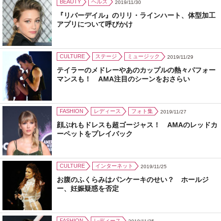
BEAUTY
ヘルス
2019/11/30
『リバーデイル』のリリ・ラインハート、体型加工
アプリについて呼びかけ
CULTURE
ステージ
ミュージック
2019/11/29
テイラーのメドレーやあのカップルの熱々パフォー
マンスも！ AMA注目のシーンをおさらい
FASHION
レディース
フォト集
2019/11/27
顔ぶれもドレスも超ゴージャス！ AMAのレッドカ
ーペットをプレイバック
CULTURE
インターネット
2019/11/25
お腹のふくらみはパンケーキのせい？ ホールジ
ー、妊娠疑惑を否定
FASHION
レディース