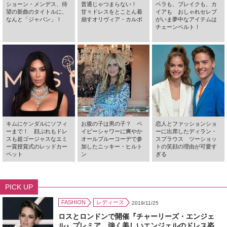
ショーン・メンデス、待
普通じゃつまらない！
ベラも、ブレイクも、カ
望の新曲のタイトルに、
甘々ドレスをとことん着
イアも おしゃれセレブ
なんと「ジャパン」！
崩すオリヴィア・カルポ
がいま夢中なアイテムは
チェーンベルト！
キムにケンダルにソフィ
お腹の子は男の子？ ベ
恋人とファッションショ
ーまで！ 顔ぶれもドレ
イビーシャワーに爽やか
ーに出席したディラン・
スも超ゴージャスなエミ
オールブルーコーデで参
スプラウス ツーショッ
ー賞授賞式のレッドカー
加したニッキー・ヒルト
トの笑顔の理由が可愛す
ペット
ン
ぎる
PICK UP
FASHION
レディース
2019/11/25
ロスとロンドンで開催『チャーリーズ・エンジェ
ル』プレミア 強く美しいエンジェルのドレス姿