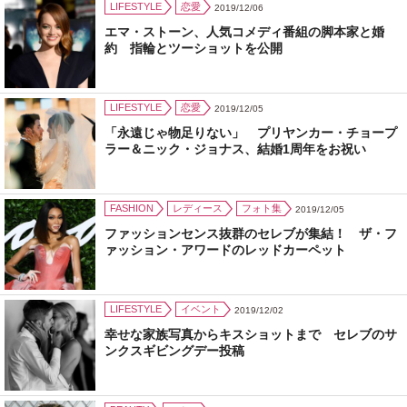
LIFESTYLE
恋愛
2019/12/06
エマ・ストーン、人気コメディ番組の脚本家と婚
約 指輪とツーショットを公開
LIFESTYLE
恋愛
2019/12/05
「永遠じゃ物足りない」 プリヤンカー・チョープ
ラー＆ニック・ジョナス、結婚1周年をお祝い
FASHION
レディース
フォト集
2019/12/05
ファッションセンス抜群のセレブが集結！ ザ・フ
ァッション・アワードのレッドカーペット
LIFESTYLE
イベント
2019/12/02
幸せな家族写真からキスショットまで セレブのサ
ンクスギビングデー投稿