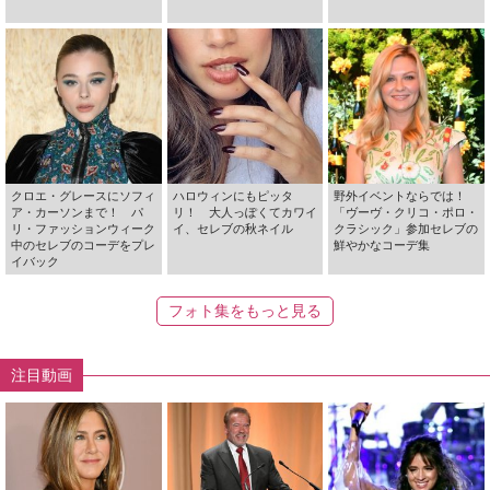
クロエ・グレースにソフィ
ハロウィンにもピッタ
野外イベントならでは！
ア・カーソンまで！ パ
リ！ 大人っぽくてカワイ
「ヴーヴ・クリコ・ポロ・
リ・ファッションウィーク
イ、セレブの秋ネイル
クラシック」参加セレブの
中のセレブのコーデをプレ
鮮やかなコーデ集
イバック
フォト集をもっと見る
注目動画