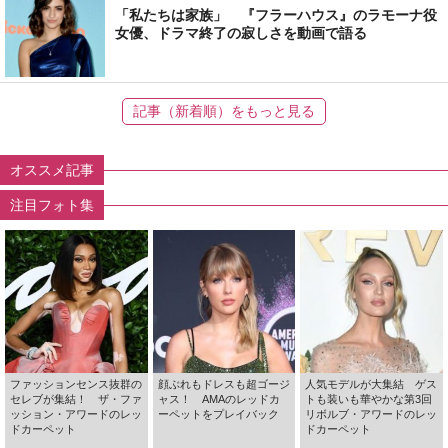
「私たちは家族」 『フラーハウス』のラモーナ役
女優、ドラマ終了の寂しさを動画で語る
記事（新着順）をもっと見る
オススメ記事
注目フォト集
ファッションセンス抜群の
顔ぶれもドレスも超ゴージ
人気モデルが大集結 ゲス
セレブが集結！ ザ・ファ
ャス！ AMAのレッドカ
トも装いも華やかな第3回
ッション・アワードのレッ
ーペットをプレイバック
リボルブ・アワードのレッ
ドカーペット
ドカーペット