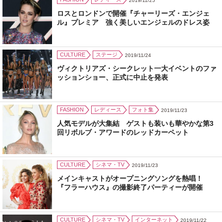
2019/11/25
ロスとロンドンで開催『チャーリーズ・エンジェ
ル』プレミア 強く美しいエンジェルのドレス姿
CULTURE
ステージ
2019/11/24
ヴィクトリアズ・シークレット一大イベントのファ
ッションショー、正式に中止を発表
FASHION
レディース
フォト集
2019/11/23
人気モデルが大集結 ゲストも装いも華やかな第3
回リボルブ・アワードのレッドカーペット
CULTURE
シネマ・TV
2019/11/23
メインキャストがオープニングソングを熱唱！
『フラーハウス』の撮影終了パーティーが開催
CULTURE
シネマ・TV
インターネット
2019/11/22