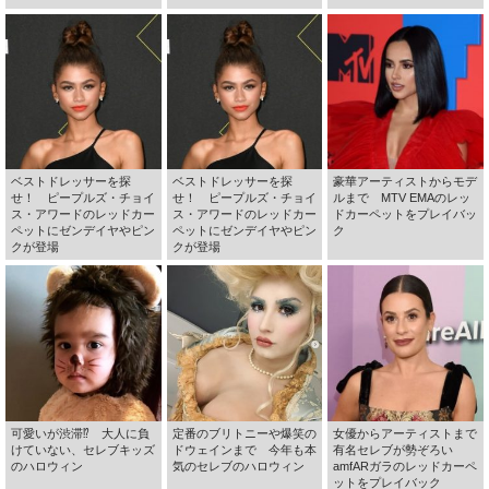
ベストドレッサーを探
ベストドレッサーを探
豪華アーティストからモデ
せ！ ピープルズ・チョイ
せ！ ピープルズ・チョイ
ルまで MTV EMAのレッ
ス・アワードのレッドカー
ス・アワードのレッドカー
ドカーペットをプレイバッ
ペットにゼンデイヤやピン
ペットにゼンデイヤやピン
ク
クが登場
クが登場
可愛いが渋滞⁉ 大人に負
定番のブリトニーや爆笑の
女優からアーティストまで
けていない、セレブキッズ
ドウェインまで 今年も本
有名セレブが勢ぞろい
のハロウィン
気のセレブのハロウィン
amfARガラのレッドカーペ
ットをプレイバック