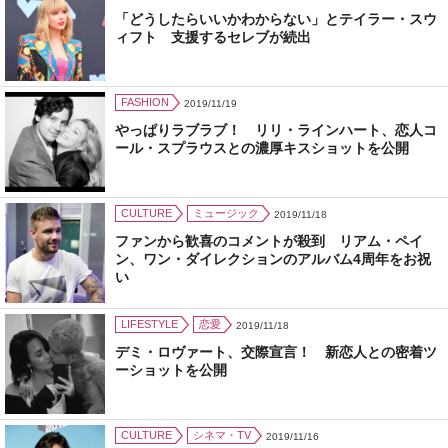
「どうしたらいいかわからない」とテイラー・スウ
ィフト 支援するセレブが続出
FASHION
2019/11/19
やっぱりラブラブ！ リリ・ラインハート、恋人コ
ール・スプラウスとの濃厚キスショットを公開
CULTURE
ミュージック
2019/11/18
ファンから歓喜のコメントが殺到 リアム・ペイ
ン、ワン・ダイレクションのアルバム4周年をお祝
い
LIFESTYLE
恋愛
2019/11/18
デミ・ロヴァート、交際宣言！ 新恋人との密着ツ
ーショットを公開
CULTURE
シネマ・TV
2019/11/16