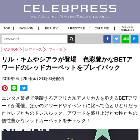
[セレブプレス] セレブリティがお手本のスタイルマガジン
CELEB
TOP
FASHION
BEAUTY
LIFESTYLE
CULTURE
&
BRAND
B!
LINE
FASHION
レディース
フォト集
リル・キムやシアラが登場 色彩豊かなBETア
ワードのレッドカーペットをプレイバック
2019年06月28日(金) 21時00分配信
エンタメ業界で活躍するアフリカ系アメリカ人を称えるBETアワ
ードが開催。ほかのアワードやイベントに比べて色とりどりだっ
たセレブたちのドレスルック。アワードを盛り上げた女性たちの
個性豊かなレッドカーペットをチェック！