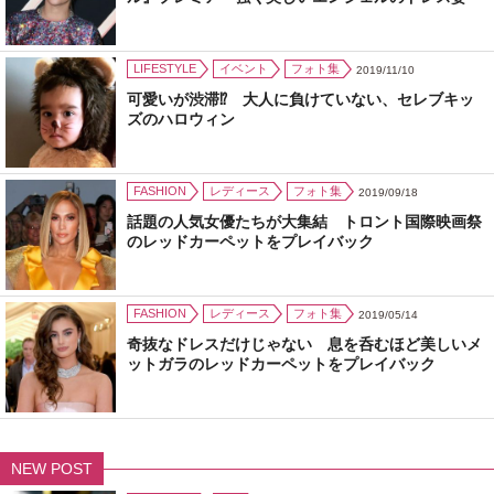
LIFESTYLE
イベント
フォト集
2019/11/10
可愛いが渋滞⁉ 大人に負けていない、セレブキッ
ズのハロウィン
FASHION
レディース
フォト集
2019/09/18
話題の人気女優たちが大集結 トロント国際映画祭
のレッドカーペットをプレイバック
FASHION
レディース
フォト集
2019/05/14
奇抜なドレスだけじゃない 息を呑むほど美しいメ
ットガラのレッドカーペットをプレイバック
NEW POST