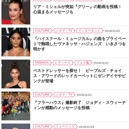
リア・ミシェルが突如『グリー』の動画を投稿！
心温まるメッセージも
CULTURE
シネマ・TV
インターネット
2019/11/22
『ハイスクール・ミュージカル』の曲をプライベー
トで熱唱したヴァネッサ・ハジェンズ いきさつを
明かす
FASHION
レディース
フォト集
2019/11/21
ベストドレッサーを探せ！ ピープルズ・チョイ
ス・アワードのレッドカーペットにゼンデイヤやピ
ンクが登場
CULTURE
シネマ・TV
2019/11/21
『フラーハウス』撮影終了 ジョディ・スウィーテ
ィンが感動のメッセージを投稿
CULTURE
ミュージック
2019/11/19