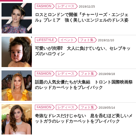
FASHION
レディース
2019/11/25
ロスとロンドンで開催『チャーリーズ・エンジェ
ル』プレミア 強く美しいエンジェルのドレス姿
LIFESTYLE
イベント
フォト集
2019/11/10
可愛いが渋滞⁉ 大人に負けていない、セレブキッ
ズのハロウィン
FASHION
レディース
フォト集
2019/09/18
話題の人気女優たちが大集結 トロント国際映画祭
のレッドカーペットをプレイバック
FASHION
レディース
フォト集
2019/05/14
奇抜なドレスだけじゃない 息を呑むほど美しいメ
ットガラのレッドカーペットをプレイバック