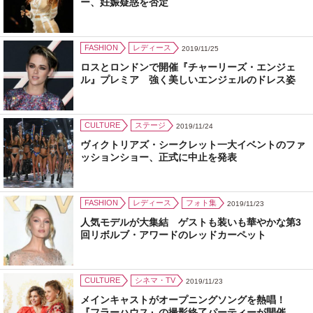
ー、妊娠疑惑を否定
FASHION
レディース
2019/11/25
ロスとロンドンで開催『チャーリーズ・エンジェ
ル』プレミア 強く美しいエンジェルのドレス姿
CULTURE
ステージ
2019/11/24
ヴィクトリアズ・シークレット一大イベントのファ
ッションショー、正式に中止を発表
FASHION
レディース
フォト集
2019/11/23
人気モデルが大集結 ゲストも装いも華やかな第3
回リボルブ・アワードのレッドカーペット
CULTURE
シネマ・TV
2019/11/23
メインキャストがオープニングソングを熱唱！
『フラーハウス』の撮影終了パーティーが開催