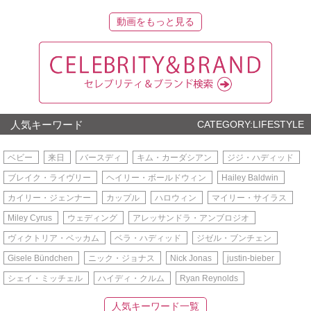
動画をもっと見る
人気キーワード
CATEGORY:LIFESTYLE
ベビー
来日
バースディ
キム・カーダシアン
ジジ・ハディッド
ブレイク・ライヴリー
ヘイリー・ボールドウィン
Hailey Baldwin
カイリー・ジェンナー
カップル
ハロウィン
マイリー・サイラス
Miley Cyrus
ウェディング
アレッサンドラ・アンブロジオ
ヴィクトリア・ベッカム
ベラ・ハディッド
ジゼル・ブンチェン
Gisele Bündchen
ニック・ジョナス
Nick Jonas
justin-bieber
シェイ・ミッチェル
ハイディ・クルム
Ryan Reynolds
人気キーワード一覧