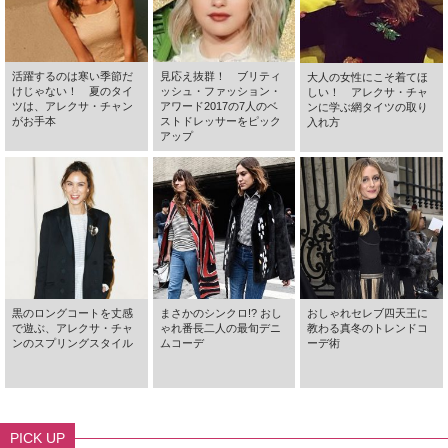
活躍するのは寒い季節だ
見応え抜群！ ブリティ
大人の女性にこそ着てほ
けじゃない！ 夏のタイ
ッシュ・ファッション・
しい！ アレクサ・チャ
ツは、アレクサ・チャン
アワード2017の7人のベ
ンに学ぶ網タイツの取り
がお手本
ストドレッサーをピック
入れ方
アップ
黒のロングコートを丈感
まさかのシンクロ!? おし
おしゃれセレブ四天王に
で遊ぶ、アレクサ・チャ
ゃれ番長二人の最旬デニ
教わる真冬のトレンドコ
ンのスプリングスタイル
ムコーデ
ーデ術
PICK UP