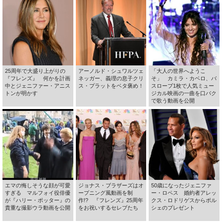
25周年で大盛り上がりの
アーノルド・シュワルツェ
「大人の世界へようこ
『フレンズ』 何かを計画
ネッガー、義理の息子クリ
そ」 カミラ・カベロ、バ
中とジェニファー・アニス
ス・プラットをベタ褒め！
スローブ1枚で人気ミュー
トンが明かす
ジカル映画の一曲を口パク
で歌う動画を公開
エマの悔しそうな顔が可愛
ジョナス・ブラザーズはオ
50歳になったジェニファ
すぎる マルフォイ役俳優
ープニング風動画を制
ー・ロペス 婚約者アレッ
が『ハリー・ポッター』の
作!? 『フレンズ』25周年
クス・ロドリゲスからポル
貴重な撮影ウラ動画を公開
をお祝いするセレブたち
シェのプレゼント