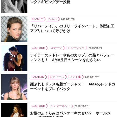
ンクスギビングデー投稿
BEAUTY
ヘルス
2019/11/30
『リバーデイル』のリリ・ラインハート、体型加工
アプリについて呼びかけ
CULTURE
ステージ
ミュージック
2019/11/29
テイラーのメドレーやあのカップルの熱々パフォー
マンスも！ AMA注目のシーンをおさらい
FASHION
レディース
フォト集
2019/11/27
顔ぶれもドレスも超ゴージャス！ AMAのレッドカ
ーペットをプレイバック
CULTURE
インターネット
2019/11/25
お腹のふくらみはパンケーキのせい？ ホールジ