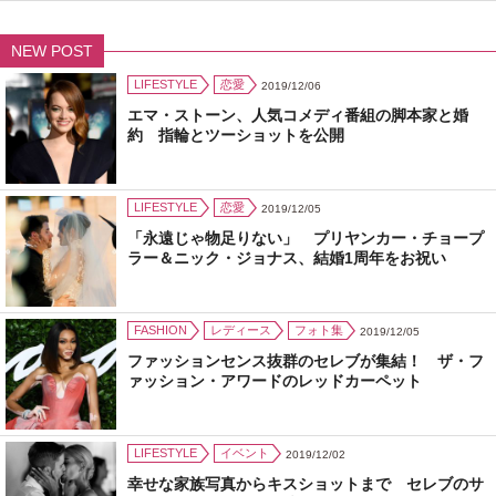
NEW POST
LIFESTYLE
恋愛
2019/12/06
エマ・ストーン、人気コメディ番組の脚本家と婚
約 指輪とツーショットを公開
LIFESTYLE
恋愛
2019/12/05
「永遠じゃ物足りない」 プリヤンカー・チョープ
ラー＆ニック・ジョナス、結婚1周年をお祝い
FASHION
レディース
フォト集
2019/12/05
ファッションセンス抜群のセレブが集結！ ザ・フ
ァッション・アワードのレッドカーペット
LIFESTYLE
イベント
2019/12/02
幸せな家族写真からキスショットまで セレブのサ