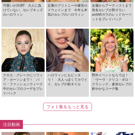
可愛いが渋滞⁉ 大人に負
定番のブリトニーや爆笑の
女優からアーティストまで
けていない、セレブキッズ
ドウェインまで 今年も本
有名セレブが勢ぞろい
のハロウィン
気のセレブのハロウィン
amfARガラのレッドカーペ
ットをプレイバック
クロエ・グレースにソフィ
ハロウィンにもピッタ
野外イベントならでは！
ア・カーソンまで！ パ
リ！ 大人っぽくてカワイ
「ヴーヴ・クリコ・ポロ・
リ・ファッションウィーク
イ、セレブの秋ネイル
クラシック」参加セレブの
中のセレブのコーデをプレ
鮮やかなコーデ集
イバック
フォト集をもっと見る
注目動画