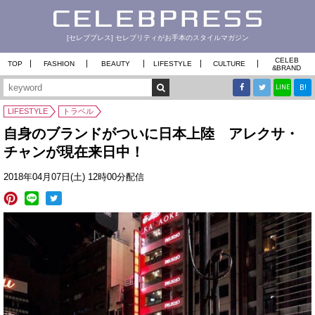
[セレブプレス] セレブリティがお手本のスタイルマガジン
CELEB
TOP
FASHION
BEAUTY
LIFESTYLE
CULTURE
&
BRAND
B!
LINE
LIFESTYLE
トラベル
自身のブランドがついに日本上陸 アレクサ・
チャンが現在来日中！
2018年04月07日(土) 12時00分配信