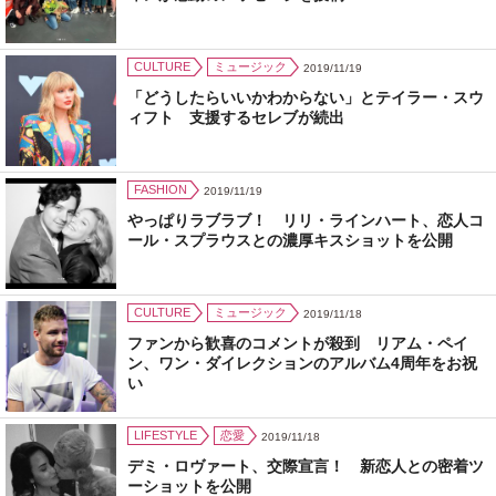
CULTURE
ミュージック
2019/11/19
「どうしたらいいかわからない」とテイラー・スウ
ィフト 支援するセレブが続出
FASHION
2019/11/19
やっぱりラブラブ！ リリ・ラインハート、恋人コ
ール・スプラウスとの濃厚キスショットを公開
CULTURE
ミュージック
2019/11/18
ファンから歓喜のコメントが殺到 リアム・ペイ
ン、ワン・ダイレクションのアルバム4周年をお祝
い
LIFESTYLE
恋愛
2019/11/18
デミ・ロヴァート、交際宣言！ 新恋人との密着ツ
ーショットを公開