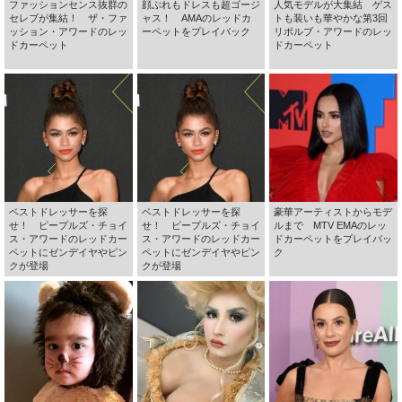
ファッションセンス抜群の
顔ぶれもドレスも超ゴージ
人気モデルが大集結 ゲス
セレブが集結！ ザ・ファ
ャス！ AMAのレッドカ
トも装いも華やかな第3回
ッション・アワードのレッ
ーペットをプレイバック
リボルブ・アワードのレッ
ドカーペット
ドカーペット
ベストドレッサーを探
ベストドレッサーを探
豪華アーティストからモデ
せ！ ピープルズ・チョイ
せ！ ピープルズ・チョイ
ルまで MTV EMAのレッ
ス・アワードのレッドカー
ス・アワードのレッドカー
ドカーペットをプレイバッ
ペットにゼンデイヤやピン
ペットにゼンデイヤやピン
ク
クが登場
クが登場