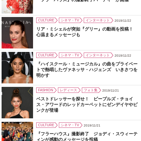
CULTURE
シネマ・TV
インターネット
2019/11/22
リア・ミシェルが突如『グリー』の動画を投稿！
心温まるメッセージも
CULTURE
シネマ・TV
インターネット
2019/11/22
『ハイスクール・ミュージカル』の曲をプライベー
トで熱唱したヴァネッサ・ハジェンズ いきさつを
明かす
FASHION
レディース
フォト集
2019/11/21
ベストドレッサーを探せ！ ピープルズ・チョイ
ス・アワードのレッドカーペットにゼンデイヤやピ
ンクが登場
CULTURE
シネマ・TV
2019/11/21
『フラーハウス』撮影終了 ジョディ・スウィーテ
ィンが感動のメッセージを投稿