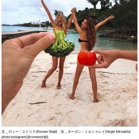
左＿ロミー・ストリド(Romee Strijd) 右＿ネーガン・ミルシャレイ(Negin Mirsalehi)
photo:instagram(@romeestrijd)