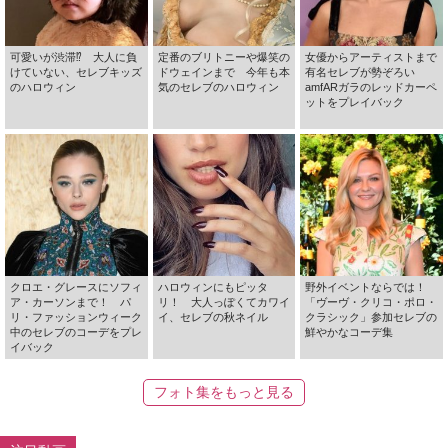
可愛いが渋滞⁉ 大人に負
定番のブリトニーや爆笑の
女優からアーティストまで
けていない、セレブキッズ
ドウェインまで 今年も本
有名セレブが勢ぞろい
のハロウィン
気のセレブのハロウィン
amfARガラのレッドカーペ
ットをプレイバック
クロエ・グレースにソフィ
ハロウィンにもピッタ
野外イベントならでは！
ア・カーソンまで！ パ
リ！ 大人っぽくてカワイ
「ヴーヴ・クリコ・ポロ・
リ・ファッションウィーク
イ、セレブの秋ネイル
クラシック」参加セレブの
中のセレブのコーデをプレ
鮮やかなコーデ集
イバック
フォト集をもっと見る