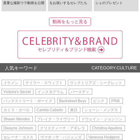
貴重な撮影ウラ動画を公開
をお祝いするセレブたち
シェのプレゼント
動画をもっと見る
人気キーワード
CATEGORY:CULTURE
イケメン
テイラー・スウィフト
ヴィクトリアズ・シークレット
Victoria's Secret
インスタグラム
バースディ
バックストリート・ボーイズ
Backstreet Boys
ピンク
P!NK
カミラ・カベロ
Camila Cabello
来日
ショーン・メンデス
Shawn Mendes
ブレイク・ライヴリー
ドウェイン・ジョンソン
Dwayne Johnson
クリスティーナ・アギレラ
Christina Aguilera
セレーナ・ゴメス
ヴァネッサ・ハジェンズ
Vanessa Hudgens