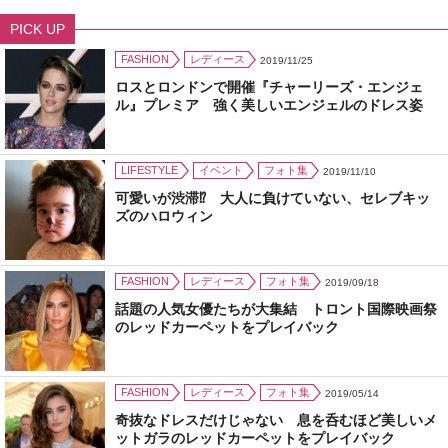
PICK UP
FASHION
レディース
2019/11/25
ロスとロンドンで開催『チャーリーズ・エンジェ
ル』プレミア 強く美しいエンジェルのドレス姿
LIFESTYLE
イベント
フォト集
2019/11/10
可愛いが渋滞⁉ 大人に負けていない、セレブキッ
ズのハロウィン
FASHION
レディース
フォト集
2019/09/18
話題の人気女優たちが大集結 トロント国際映画祭
のレッドカーペットをプレイバック
FASHION
レディース
フォト集
2019/05/14
奇抜なドレスだけじゃない 息を呑むほど美しいメ
ットガラのレッドカーペットをプレイバック