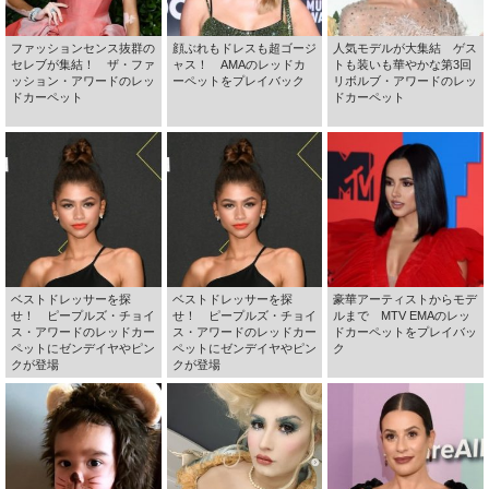
ファッションセンス抜群の
顔ぶれもドレスも超ゴージ
人気モデルが大集結 ゲス
セレブが集結！ ザ・ファ
ャス！ AMAのレッドカ
トも装いも華やかな第3回
ッション・アワードのレッ
ーペットをプレイバック
リボルブ・アワードのレッ
ドカーペット
ドカーペット
ベストドレッサーを探
ベストドレッサーを探
豪華アーティストからモデ
せ！ ピープルズ・チョイ
せ！ ピープルズ・チョイ
ルまで MTV EMAのレッ
ス・アワードのレッドカー
ス・アワードのレッドカー
ドカーペットをプレイバッ
ペットにゼンデイヤやピン
ペットにゼンデイヤやピン
ク
クが登場
クが登場