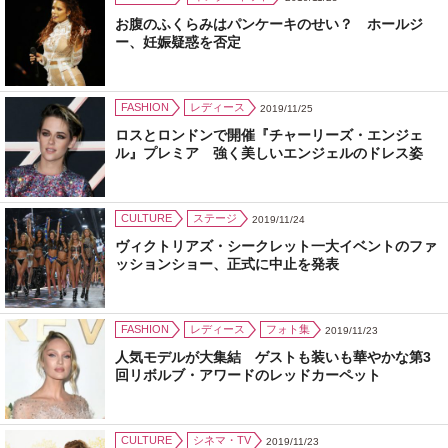
お腹のふくらみはパンケーキのせい？ ホールジ
ー、妊娠疑惑を否定
FASHION
レディース
2019/11/25
ロスとロンドンで開催『チャーリーズ・エンジェ
ル』プレミア 強く美しいエンジェルのドレス姿
CULTURE
ステージ
2019/11/24
ヴィクトリアズ・シークレット一大イベントのファ
ッションショー、正式に中止を発表
FASHION
レディース
フォト集
2019/11/23
人気モデルが大集結 ゲストも装いも華やかな第3
回リボルブ・アワードのレッドカーペット
CULTURE
シネマ・TV
2019/11/23