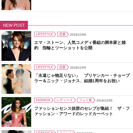
NEW POST
LIFESTYLE
恋愛
2019/12/06
エマ・ストーン、人気コメディ番組の脚本家と婚
約 指輪とツーショットを公開
LIFESTYLE
恋愛
2019/12/05
「永遠じゃ物足りない」 プリヤンカー・チョープ
ラー＆ニック・ジョナス、結婚1周年をお祝い
FASHION
レディース
フォト集
2019/12/05
ファッションセンス抜群のセレブが集結！ ザ・フ
ァッション・アワードのレッドカーペット