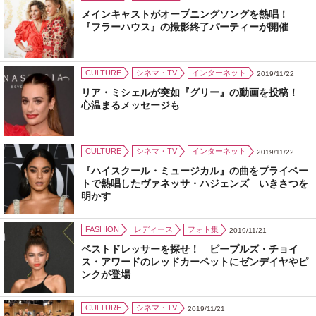
メインキャストがオープニングソングを熱唱！
『フラーハウス』の撮影終了パーティーが開催
CULTURE
シネマ・TV
インターネット
2019/11/22
リア・ミシェルが突如『グリー』の動画を投稿！
心温まるメッセージも
CULTURE
シネマ・TV
インターネット
2019/11/22
『ハイスクール・ミュージカル』の曲をプライベー
トで熱唱したヴァネッサ・ハジェンズ いきさつを
明かす
FASHION
レディース
フォト集
2019/11/21
ベストドレッサーを探せ！ ピープルズ・チョイ
ス・アワードのレッドカーペットにゼンデイヤやピ
ンクが登場
CULTURE
シネマ・TV
2019/11/21