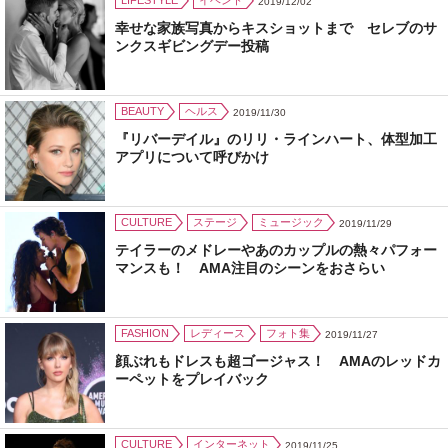
LIFESTYLE
イベント
2019/12/02
幸せな家族写真からキスショットまで セレブのサ
ンクスギビングデー投稿
BEAUTY
ヘルス
2019/11/30
『リバーデイル』のリリ・ラインハート、体型加工
アプリについて呼びかけ
CULTURE
ステージ
ミュージック
2019/11/29
テイラーのメドレーやあのカップルの熱々パフォー
マンスも！ AMA注目のシーンをおさらい
FASHION
レディース
フォト集
2019/11/27
顔ぶれもドレスも超ゴージャス！ AMAのレッドカ
ーペットをプレイバック
CULTURE
インターネット
2019/11/25