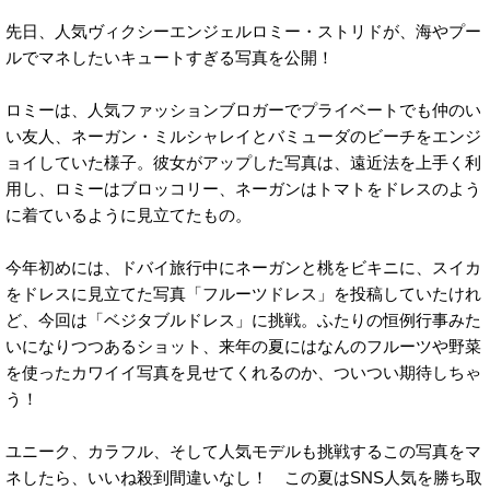
先日、人気ヴィクシーエンジェルロミー・ストリドが、海やプー
ルでマネしたいキュートすぎる写真を公開！
ロミーは、人気ファッションブロガーでプライベートでも仲のい
い友人、ネーガン・ミルシャレイとバミューダのビーチをエンジ
ョイしていた様子。彼女がアップした写真は、遠近法を上手く利
用し、ロミーはブロッコリー、ネーガンはトマトをドレスのよう
に着ているように見立てたもの。
今年初めには、ドバイ旅行中にネーガンと桃をビキニに、スイカ
をドレスに見立てた写真「フルーツドレス」を投稿していたけれ
ど、今回は「ベジタブルドレス」に挑戦。ふたりの恒例行事みた
いになりつつあるショット、来年の夏にはなんのフルーツや野菜
を使ったカワイイ写真を見せてくれるのか、ついつい期待しちゃ
う！
ユニーク、カラフル、そして人気モデルも挑戦するこの写真をマ
ネしたら、いいね殺到間違いなし！ この夏はSNS人気を勝ち取