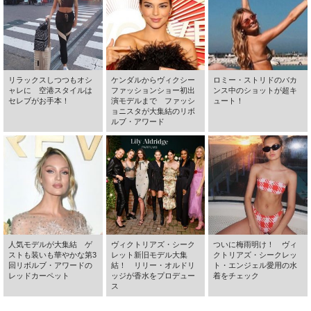
リラックスしつつもオシ
ケンダルからヴィクシー
ロミー・ストリドのバカ
ャレに 空港スタイルは
ファッションショー初出
ンス中のショットが超キ
セレブがお手本！
演モデルまで ファッシ
ュート！
ョニスタが大集結のリボ
ルブ・アワード
人気モデルが大集結 ゲ
ヴィクトリアズ・シーク
ついに梅雨明け！ ヴィ
ストも装いも華やかな第3
レット新旧モデル大集
クトリアズ・シークレッ
回リボルブ・アワードの
結！ リリー・オルドリ
ト・エンジェル愛用の水
レッドカーペット
ッジが香水をプロデュー
着をチェック
ス