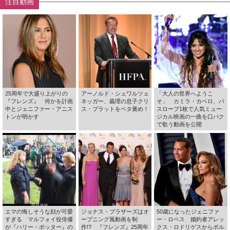
注目動画
25周年で大盛り上がりの
アーノルド・シュワルツェ
「大人の世界へようこ
『フレンズ』 何かを計画
ネッガー、義理の息子クリ
そ」 カミラ・カベロ、バ
中とジェニファー・アニス
ス・プラットをベタ褒め！
スローブ1枚で人気ミュー
トンが明かす
ジカル映画の一曲を口パク
で歌う動画を公開
エマの悔しそうな顔が可愛
ジョナス・ブラザーズはオ
50歳になったジェニファ
すぎる マルフォイ役俳優
ープニング風動画を制
ー・ロペス 婚約者アレッ
が『ハリー・ポッター』の
作!? 『フレンズ』25周年
クス・ロドリゲスからポル