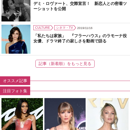
デミ・ロヴァート、交際宣言！ 新恋人との密着ツ
ーショットを公開
CULTURE
シネマ・TV
2019/11/16
「私たちは家族」 『フラーハウス』のラモーナ役
女優、ドラマ終了の寂しさを動画で語る
記事（新着順）をもっと見る
オススメ記事
注目フォト集