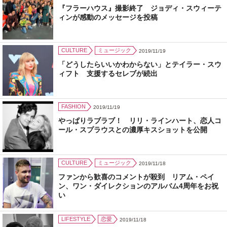
『フラーハウス』撮影終了 ジョディ・スウィーテ
ィンが感動のメッセージを投稿
CULTURE
ミュージック
2019/11/19
「どうしたらいいかわからない」とテイラー・スウ
ィフト 支援するセレブが続出
FASHION
2019/11/19
やっぱりラブラブ！ リリ・ラインハート、恋人コ
ール・スプラウスとの濃厚キスショットを公開
CULTURE
ミュージック
2019/11/18
ファンから歓喜のコメントが殺到 リアム・ペイ
ン、ワン・ダイレクションのアルバム4周年をお祝
い
LIFESTYLE
恋愛
2019/11/18