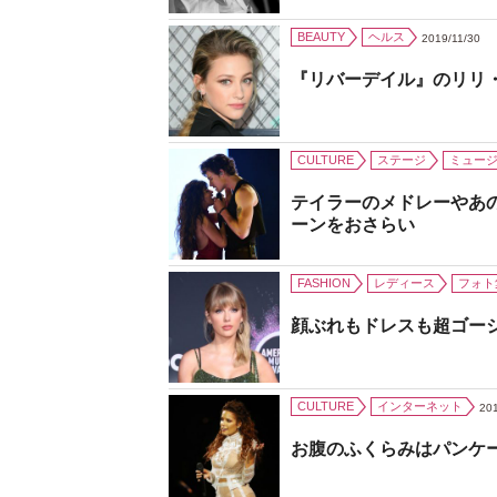
BEAUTY
ヘルス
2019/11/30
『リバーデイル』のリリ
CULTURE
ステージ
ミュー
テイラーのメドレーやあ
ーンをおさらい
FASHION
レディース
フォト
顔ぶれもドレスも超ゴー
CULTURE
インターネット
201
お腹のふくらみはパンケ