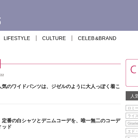
LIFESTYLE
CULTURE
CELEB
&
BRAND
/22
人気のワイドパンツは、ジゼルのように大人っぽく着こ
人
ロミ
ライ
 定番の白シャツとデニムコーデを、唯一無二のコーデ
Gisel
ィッド
エド