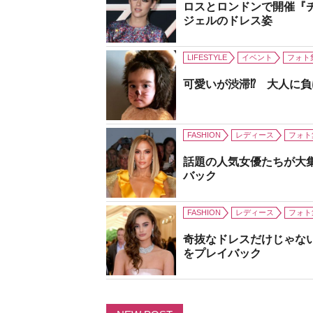
ロスとロンドンで開催『
ジェルのドレス姿
LIFESTYLE
イベント
フォト
可愛いが渋滞⁉ 大人に
FASHION
レディース
フォト
話題の人気女優たちが大
バック
FASHION
レディース
フォト
奇抜なドレスだけじゃな
をプレイバック