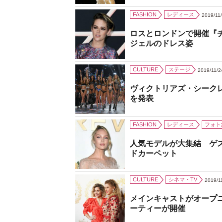
FASHION
レディース
2019/11
ロスとロンドンで開催『
ジェルのドレス姿
CULTURE
ステージ
2019/11/2
ヴィクトリアズ・シーク
を発表
FASHION
レディース
フォト
人気モデルが大集結 ゲ
ドカーペット
CULTURE
シネマ・TV
2019/1
メインキャストがオープ
ーティーが開催