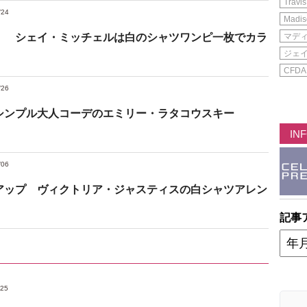
Travis
/24
Madis
！ シェイ・ミッチェルは白のシャツワンピ一枚でカラ
マデ
ジェ
CFDA
/26
シンプル大人コーデのエミリー・ラタコウスキー
IN
/06
アップ ヴィクトリア・ジャスティスの白シャツアレン
記事
/25