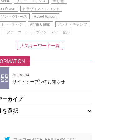
 Scott
リリー・コリンズ
差し色
on Grace
トラヴィス・スコット
ィソン・グレース
Rebel Wilson
イミー・チャン
Anna Camp
アンナ・キャンプ
ファーコート
ヴィン・ディーゼル
人気キーワード一覧
FORMATION
2017/02/14
サイトオープンのお知らせ
アーカイブ
フォロー @CELEBPRESS_JPN