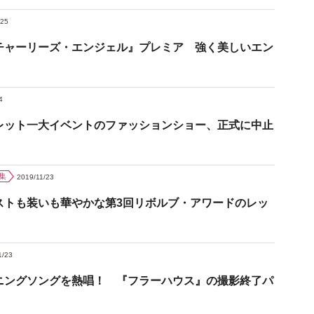
/25
チャーリーズ・エンジェル』プレミア 強く美しいエン
4
レット一大イベントのファッションショー、正式に中止
集
2019/11/23
ストも装いも華やかな第3回リボルブ・アワードのレッ
1/23
ニングソングを熱唱！ 『フラーハウス』の撮影終了パ