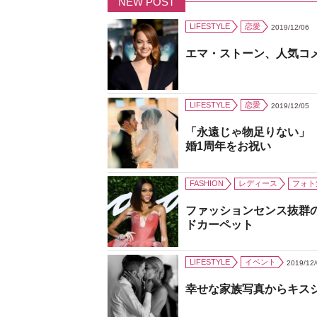
NEW POST
LIFESTYLE
恋愛
2019/12/06
エマ・ストーン、人気コ
LIFESTYLE
恋愛
2019/12/05
「永遠じゃ物足りない」
婚1周年をお祝い
FASHION
レディース
フォト
ファッションセンス抜群
ドカーペット
LIFESTYLE
イベント
2019/12
幸せな家族写真からキス