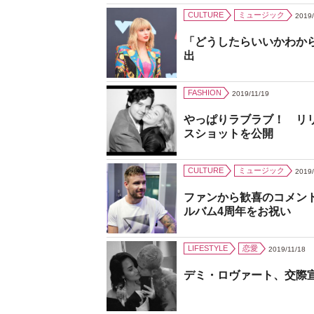
CULTURE
ミュージック
2019/
「どうしたらいいかわか
出
FASHION
2019/11/19
やっぱりラブラブ！ リ
スショットを公開
CULTURE
ミュージック
2019/
ファンから歓喜のコメン
ルバム4周年をお祝い
LIFESTYLE
恋愛
2019/11/18
デミ・ロヴァート、交際