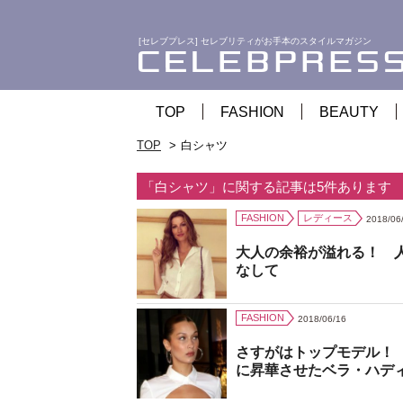
[セレブプレス] セレブリティがお手本のスタイルマガジン
TOP
FASHION
BEAUTY
TOP
白シャツ
「白シャツ」に関する記事は5件あります
FASHION
レディース
2018/06
大人の余裕が溢れる！ 
なして
FASHION
2018/06/16
さすがはトップモデル！
に昇華させたベラ・ハデ