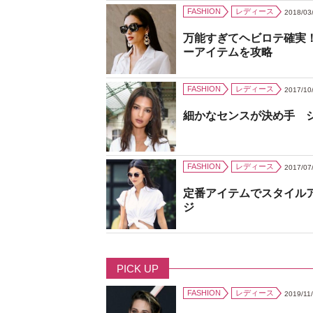
FASHION
レディース
2018/03
万能すぎてヘビロテ確実
ーアイテムを攻略
FASHION
レディース
2017/10
細かなセンスが決め手 
FASHION
レディース
2017/07
定番アイテムでスタイル
ジ
PICK UP
FASHION
レディース
2019/11