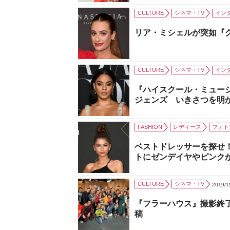
CULTURE
シネマ・TV
イン
リア・ミシェルが突如『
CULTURE
シネマ・TV
イン
『ハイスクール・ミュー
ジェンズ いきさつを明
FASHION
レディース
フォト
ベストドレッサーを探せ
トにゼンデイヤやピンク
CULTURE
シネマ・TV
2019/1
『フラーハウス』撮影終
稿