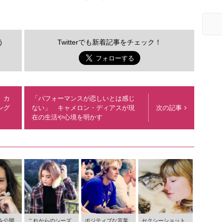
う
Twitterでも新着記事をチェック！
 カ
「パフォーマンスが恋しいとは感じ
ング
ない」 キャメロン・ディアスが現
次の記事
在の生活や心境を明かす
を公開
これからのシーズ
ポジティブな言葉
セクシーショット