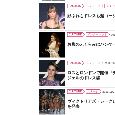
FASHION
レディース
フォト
顔ぶれもドレスも超ゴー
CULTURE
インターネット
201
お腹のふくらみはパンケ
FASHION
レディース
2019/11
ロスとロンドンで開催『
ジェルのドレス姿
CULTURE
ステージ
2019/11/2
ヴィクトリアズ・シーク
を発表