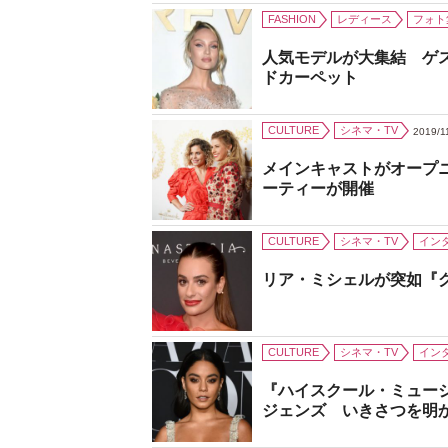
FASHION
レディース
フォト
人気モデルが大集結 ゲ
ドカーペット
CULTURE
シネマ・TV
2019/1
メインキャストがオープ
ーティーが開催
CULTURE
シネマ・TV
イン
リア・ミシェルが突如『
CULTURE
シネマ・TV
イン
『ハイスクール・ミュー
ジェンズ いきさつを明