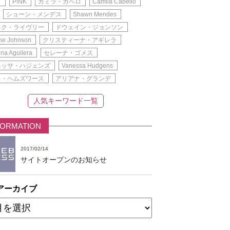
ク
P!NK
カミラ・カベロ
Camila Cabello
ショーン・メンデス
Shawn Mendes
イク・ライヴリー
ドウェイン・ジョンソン
e Johnson
クリスティーナ・アギレラ
ina Aguilera
セレーナ・ゴメス
ネッサ・ハジェンズ
Vanessa Hudgens
ス・ヘムズワース
アリアナ・グランデ
人気キーワード一覧
FORMATION
2017/02/14
サイトオープンのお知らせ
アーカイブ