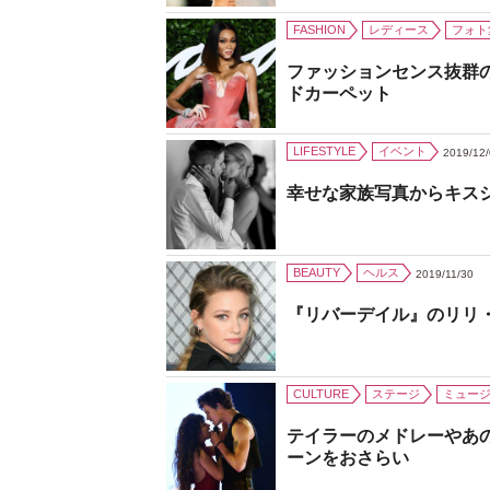
FASHION
レディース
フォト
ファッションセンス抜群
ドカーペット
LIFESTYLE
イベント
2019/12
幸せな家族写真からキス
BEAUTY
ヘルス
2019/11/30
『リバーデイル』のリリ
CULTURE
ステージ
ミュー
テイラーのメドレーやあ
ーンをおさらい