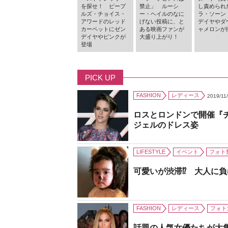
を探せ！ ピープ
禁止」 ルーシ
し責められ
ルズ・チョイス・
ー・ヘイルのなに
ラ・ソーン
アワードのレッド
げない投稿に、と
デイヤやダ
カーペットにゼン
ある映画ファンが
ャメロンが
デイヤやピンクが
大盛り上がり！
登場
PICK UP
FASHION
レディース
2019/11
ロスとロンドンで開催『
ジェルのドレス姿
LIFESTYLE
イベント
フォト
可愛いが渋滞⁉ 大人に
FASHION
レディース
フォト
話題の人気女優たちが大