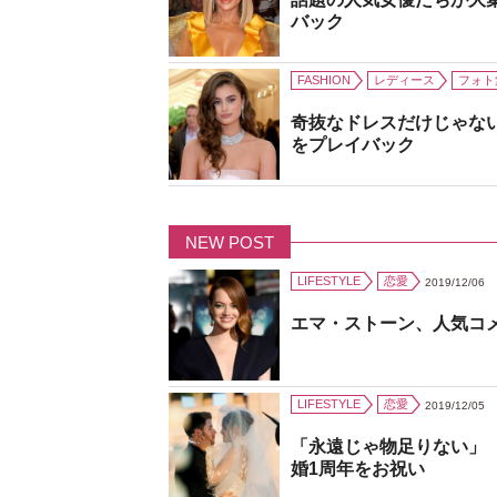
バック
FASHION
レディース
フォト
奇抜なドレスだけじゃな
をプレイバック
NEW POST
LIFESTYLE
恋愛
2019/12/06
エマ・ストーン、人気コ
LIFESTYLE
恋愛
2019/12/05
「永遠じゃ物足りない」
婚1周年をお祝い