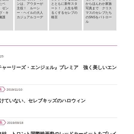
たベ
ンは、アウターが
とともに新年スタ
からほんわか家族
 ゼン
主役！ ルーシ
ート！ 人生を明
写真まで クリス
ヴ・キ
ー・ヘイルの大人
るくするセレブの
マスのセレブたち
擁護
カジュアルコーデ
格言
のSNSをパトロー
ル
/25
チャーリーズ・エンジェル』プレミア 強く美しいエン
集
2019/11/10
負けていない、セレブキッズのハロウィン
集
2019/09/18
集結 トロント国際映画祭のレッドカーペットをプレイ