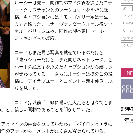
ピン
ルーシーは先日、同作で弟マイク役を演じたコデ
来日
ィ・クリスチャンとのツーショットをSNSに投
ブレ
稿。キャプションには「モンゴメリー家は一生
Dwayn
よ」と綴った。モナ・ヴァンダーウォール役ジャ
ネル・パリッシュや、同作の脚本家I・マーレー
Christ
ン・キングらが反応。
ヴァ
クリ
コディもまた同じ写真を載せているのだけど、
「違うショーだけど、また同じネットワーク」と
ハートの絵文字を添えたキャプションから嬉しさ
IN
が伝わってくる！ さらにルーシーは彼のこの投
稿に「アイラブユー」とコメントを残す仲良しぶ
りを見せた。
コディは以前「一緒に働いた人たちとは今でもま
記事
ね」と、親しい間柄であることを明かしていた。
リアとマイクの再会を欲していたわ」「バイロンとエラに
同作のファンからコメントがたくさん寄せられている。