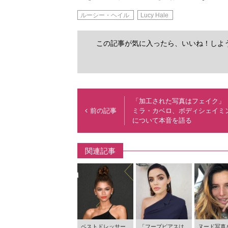
ルーシー・ヘイル
Lucy Hale
この記事が気に入ったら、いいね！しよ
「加工された写真はフェイク」
前の記事
ミラ・カベロ、ボディシェイミ
について本音を語る
関連記事
ベストドレッサー
「フープピアスは
ヌード写真