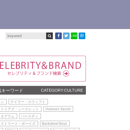
B!
LINE
気キーワード
CATEGORY:CULTURE
メン
テイラー・スウィフト
クトリアズ・シークレット
Victoria's Secret
スタグラム
バースディ
クストリート・ボーイズ
Backstreet Boys