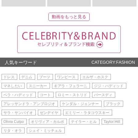
動画をもっと見る
人気キーワード
CATEGORY:FASHION
ドレス
デニム
ブーツ
ワンピース
エルザ・ホスク
マネしたい
スニーカー
キアラ・フェラーニ
ジジ・ハディッド
ベラ・ハディッド
コート
ロミー・ストリド
バースディ
アレッサンドラ・アンブロジオ
ケンダル・ジェンナー
ブラック
サラ・サンパイオ
ゼンデイヤ
エミリー・ラタコウスキー
Olivia Culpo
オリヴィア・カルポ
テイラー・ヒル
Taylor Hill
リタ・オラ
シェイ・ミッチェル