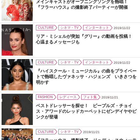
メインキャストがオープニングソングを熱唱！
『フラーハウス』の撮影終了パーティーが開催
CULTURE
シネマ・TV
インターネット
2019/11/22
リア・ミシェルが突如『グリー』の動画を投稿！
心温まるメッセージも
CULTURE
シネマ・TV
インターネット
2019/11/22
『ハイスクール・ミュージカル』の曲をプライベー
トで熱唱したヴァネッサ・ハジェンズ いきさつを
明かす
FASHION
レディース
フォト集
2019/11/21
ベストドレッサーを探せ！ ピープルズ・チョイ
ス・アワードのレッドカーペットにゼンデイヤやピ
ンクが登場
CULTURE
シネマ・TV
2019/11/21