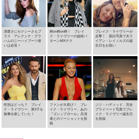
清楚さにセクシーさもプ
柄on柄on柄！ ブレイ
ブレイク・ライヴリーが
ラス アレクシナ・グラ
ク・ライヴリーの超絶パ
反撃！ 面白写真で夫ラ
ハムのニーハイブーツ使
ターンMIXテク
イアン・レイノルズの誕
いは必見！
生日をお祝い
性別はどっち？ ブレイ
ファンが大喜び！ ブレ
ジジ・ハディッド、完全
ク・ライヴリー、第3子を
イク・ライヴリー、あの
プライベート写真でブレ
無事出産していた！
『ゴシップガール』共演
イク・ライヴリー誕生日
者とのツーショットを投
を祝福
稿