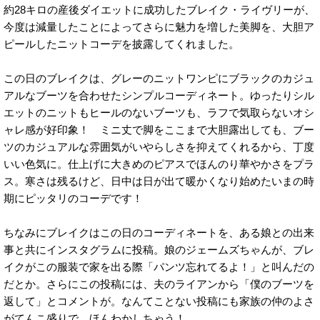
約28キロの産後ダイエットに成功したブレイク・ライヴリーが、
今度は減量したことによってさらに魅力を増した美脚を、大胆ア
ピールしたニットコーデを披露してくれました。
この日のブレイクは、グレーのニットワンピにブラックのカジュ
アルなブーツを合わせたシンプルコーディネート。ゆったりシル
エットのニットもヒールのないブーツも、ラフで気取らないオシ
ャレ感が好印象！ ミニ丈で脚をここまで大胆露出しても、ブー
ツのカジュアルな雰囲気がいやらしさを抑えてくれるから、丁度
いい色気に。仕上げに大きめのピアスでほんのり華やかさをプラ
ス。寒さは残るけど、日中は日が出て暖かくなり始めたいまの時
期にピッタリのコーデです！
ちなみにブレイクはこの日のコーディネートを、ある娘との出来
事と共にインスタグラムに投稿。娘のジェームズちゃんが、ブレ
イクがこの服装で家を出る際「パンツ忘れてるよ！」と叫んだの
だとか。さらにこの投稿には、夫のライアンから「僕のブーツを
返して」とコメントが。なんてことない投稿にも家族の仲のよさ
がてんこ盛りで、ほんわかしちゃう！