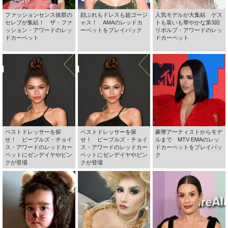
ファッションセンス抜群の
顔ぶれもドレスも超ゴージ
人気モデルが大集結 ゲス
セレブが集結！ ザ・ファ
ャス！ AMAのレッドカ
トも装いも華やかな第3回
ッション・アワードのレッ
ーペットをプレイバック
リボルブ・アワードのレッ
ドカーペット
ドカーペット
ベストドレッサーを探
ベストドレッサーを探
豪華アーティストからモデ
せ！ ピープルズ・チョイ
せ！ ピープルズ・チョイ
ルまで MTV EMAのレッ
ス・アワードのレッドカー
ス・アワードのレッドカー
ドカーペットをプレイバッ
ペットにゼンデイヤやピン
ペットにゼンデイヤやピン
ク
クが登場
クが登場