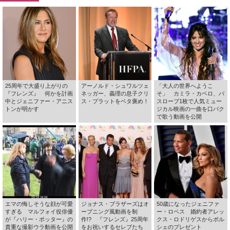
25周年で大盛り上がりの
アーノルド・シュワルツェ
「大人の世界へようこ
『フレンズ』 何かを計画
ネッガー、義理の息子クリ
そ」 カミラ・カベロ、バ
中とジェニファー・アニス
ス・プラットをベタ褒め！
スローブ1枚で人気ミュー
トンが明かす
ジカル映画の一曲を口パク
で歌う動画を公開
エマの悔しそうな顔が可愛
ジョナス・ブラザーズはオ
50歳になったジェニファ
すぎる マルフォイ役俳優
ープニング風動画を制
ー・ロペス 婚約者アレッ
が『ハリー・ポッター』の
作!? 『フレンズ』25周年
クス・ロドリゲスからポル
貴重な撮影ウラ動画を公開
をお祝いするセレブたち
シェのプレゼント