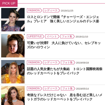
PICK UP
FASHION
レディース
2019/11/25
ロスとロンドンで開催『チャーリーズ・エンジェ
ル』プレミア 強く美しいエンジェルのドレス姿
LIFESTYLE
イベント
フォト集
2019/11/10
可愛いが渋滞⁉ 大人に負けていない、セレブキッ
ズのハロウィン
FASHION
レディース
フォト集
2019/09/18
話題の人気女優たちが大集結 トロント国際映画祭
のレッドカーペットをプレイバック
FASHION
レディース
フォト集
2019/05/14
奇抜なドレスだけじゃない 息を呑むほど美しいメ
ットガラのレッドカーペットをプレイバック