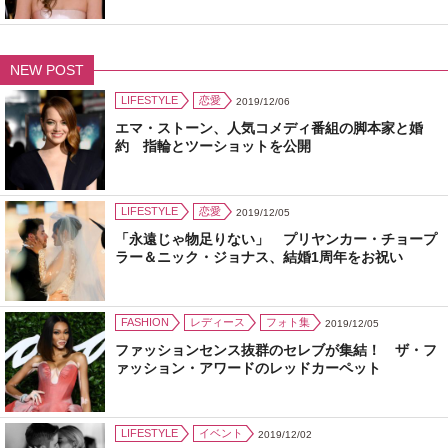
NEW POST
LIFESTYLE
恋愛
2019/12/06
エマ・ストーン、人気コメディ番組の脚本家と婚
約 指輪とツーショットを公開
LIFESTYLE
恋愛
2019/12/05
「永遠じゃ物足りない」 プリヤンカー・チョープ
ラー＆ニック・ジョナス、結婚1周年をお祝い
FASHION
レディース
フォト集
2019/12/05
ファッションセンス抜群のセレブが集結！ ザ・フ
ァッション・アワードのレッドカーペット
LIFESTYLE
イベント
2019/12/02