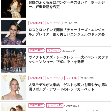
お腹のふくらみはパンケーキのせい？ ホールジ
ー、妊娠疑惑を否定
FASHION
レディース
2019/11/25
ロスとロンドンで開催『チャーリーズ・エンジェ
ル』プレミア 強く美しいエンジェルのドレス姿
CULTURE
ステージ
2019/11/24
ヴィクトリアズ・シークレット一大イベントのファ
ッションショー、正式に中止を発表
FASHION
レディース
フォト集
2019/11/23
人気モデルが大集結 ゲストも装いも華やかな第3
回リボルブ・アワードのレッドカーペット
CULTURE
シネマ・TV
2019/11/23