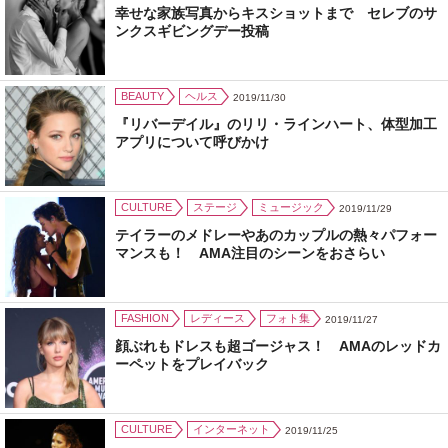
幸せな家族写真からキスショットまで セレブのサ
ンクスギビングデー投稿
BEAUTY
ヘルス
2019/11/30
『リバーデイル』のリリ・ラインハート、体型加工
アプリについて呼びかけ
CULTURE
ステージ
ミュージック
2019/11/29
テイラーのメドレーやあのカップルの熱々パフォー
マンスも！ AMA注目のシーンをおさらい
FASHION
レディース
フォト集
2019/11/27
顔ぶれもドレスも超ゴージャス！ AMAのレッドカ
ーペットをプレイバック
CULTURE
インターネット
2019/11/25