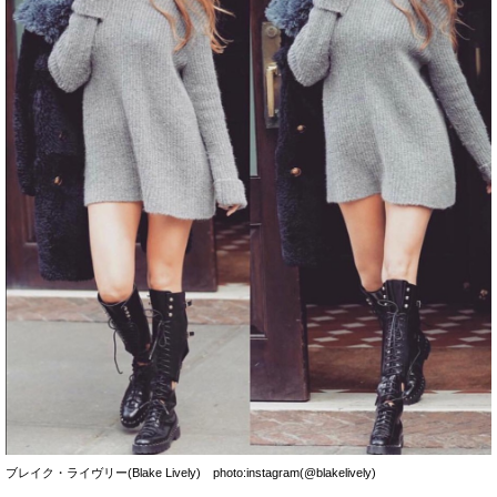
ブレイク・ライヴリー(Blake Lively) photo:instagram(@blakelively)