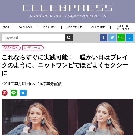
[セレブプレス] セレブリティがお手本のスタイルマガジン
CELEB
TOP
FASHION
BEAUTY
LIFESTYLE
CULTURE
&
BRAND
B!
LINE
FASHION
レディース
これならすぐに実践可能！ 暖かい日はブレイ
クのように、ニットワンピでほどよくセクシー
に
2018年03月01日(木) 15時00分配信