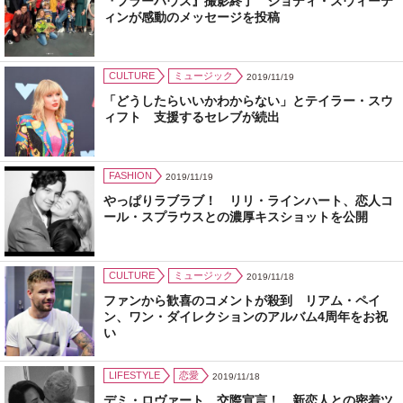
『フラーハウス』撮影終了 ジョディ・スウィーテ
ィンが感動のメッセージを投稿
CULTURE
ミュージック
2019/11/19
「どうしたらいいかわからない」とテイラー・スウ
ィフト 支援するセレブが続出
FASHION
2019/11/19
やっぱりラブラブ！ リリ・ラインハート、恋人コ
ール・スプラウスとの濃厚キスショットを公開
CULTURE
ミュージック
2019/11/18
ファンから歓喜のコメントが殺到 リアム・ペイ
ン、ワン・ダイレクションのアルバム4周年をお祝
い
LIFESTYLE
恋愛
2019/11/18
デミ・ロヴァート、交際宣言！ 新恋人との密着ツ