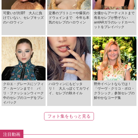
可愛いが渋滞⁉ 大人に負
定番のブリトニーや爆笑の
女優からアーティストまで
けていない、セレブキッズ
ドウェインまで 今年も本
有名セレブが勢ぞろい
のハロウィン
気のセレブのハロウィン
amfARガラのレッドカーペ
ットをプレイバック
クロエ・グレースにソフィ
ハロウィンにもピッタ
野外イベントならでは！
ア・カーソンまで！ パ
リ！ 大人っぽくてカワイ
「ヴーヴ・クリコ・ポロ・
リ・ファッションウィーク
イ、セレブの秋ネイル
クラシック」参加セレブの
中のセレブのコーデをプレ
鮮やかなコーデ集
イバック
フォト集をもっと見る
注目動画