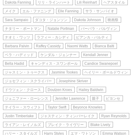
Dakota Fanning
リリ・ラインハート
Lili Reinhart
ヘアスタイル
メイク
エル・ファニング
Elle Fanning
サラ・サンパイオ
Sara Sampaio
ダコタ・ジョンソン
Dakota Johnson
映画祭
ナタリー・ポートマン
Natalie Portman
バーバラ・パルヴィン
ナオミ・ワッツ
ラフィー・カシディ
ビアンカ・バルティ
Barbara Palvin
Raffey Cassidy
Naomi Watts
Bianca Balti
ベラ・ハディッド
ケンダル・ジェンナー
Kendall Jenner
Bella Hadid
キャンディス・スワンポール
Candice Swanepoel
ジャスミン・トゥークス
Jasmine Tookes
ヘイリー・ボールドウィン
ジョセフィン・スクライバー
Josephine Skriver
ドウツェン・クロース
Doutzen Kroes
Hailey Baldwin
ジェニファー・ローレンス
Jennifer Lawrence
親子
ビヨンセ
テイラー・スウィフト
Taylor Swift
Beyonce Knowles
Justin Timberlake
ジャスティン・ティンバーレイク
Ryan Reynolds
ライアン・レイノルズ
ブレイク・ライヴリー
Blake Lively
ハリー・スタイルズ
Harry Styles
エマ・ワトソン
Emma Watson