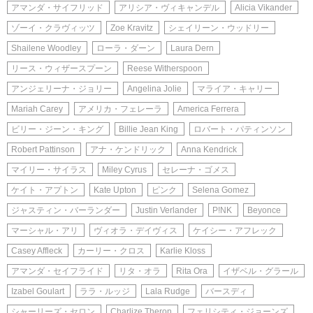
アマンダ・サイフリッド
アリシア・ヴィキャンデル
Alicia Vikander
ゾーイ・クラヴィッツ
Zoe Kravitz
シェイリーン・ウッドリー
Shailene Woodley
ローラ・ダーン
Laura Dern
リース・ウィザースプーン
Reese Witherspoon
アンジェリーナ・ジョリー
Angelina Jolie
マライア・キャリー
Mariah Carey
アメリカ・フェレーラ
America Ferrera
ビリー・ジーン・キング
Billie Jean King
ロバート・パティンソン
Robert Pattinson
アナ・ケンドリック
Anna Kendrick
マイリー・サイラス
Miley Cyrus
セレーナ・ゴメス
ケイト・アプトン
Kate Upton
ピンク
Selena Gomez
ジャスティン・バーランダー
Justin Verlander
P!NK
Beyonce
マーシャル・アリ
ヴィオラ・デイヴィス
ケイシー・アフレック
Casey Affleck
カーリー・クロス
Karlie Kloss
アマンダ・セイフライド
リタ・オラ
Rita Ora
イザベル・グラール
Izabel Goulart
ララ・ルッジ
Lala Rudge
バースディ
シャーリーズ・セロン
Charlize Theron
フェリシティ・ジョーンズ