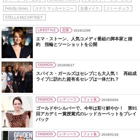
Felicity Jones
ステラ マッカートニー
女優メイク
ジミー チュウ
STELLA McCARTNEY
LIFESTYLE
恋愛
2019/12/06
エマ・ストーン、人気コメディ番組の脚本家と婚
約 指輪とツーショットを公開
FASHION
2019/06/17
スパイス・ガールズはセレブにも大人気！ 再結成
ライブに訪れた超有名セレブは一体だれ？
FASHION
レディース
フォト集
2019/03/04
ゴールドやシルバーで、今年は彩り鮮やか！ 第91
回アカデミー賞授賞式のレッドカーペットをプレイ
バック
FASHION
レディース
フォト集
2019/01/16