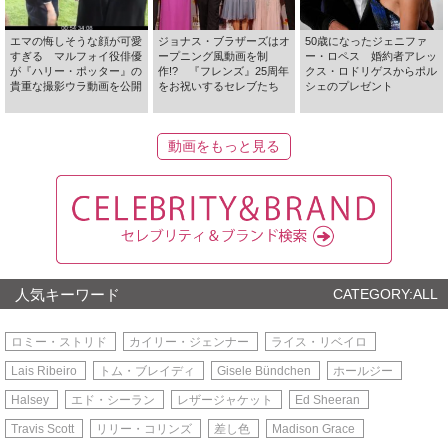
エマの悔しそうな顔が可愛
ジョナス・ブラザーズはオ
50歳になったジェニファ
すぎる マルフォイ役俳優
ープニング風動画を制
ー・ロペス 婚約者アレッ
が『ハリー・ポッター』の
作!? 『フレンズ』25周年
クス・ロドリゲスからポル
貴重な撮影ウラ動画を公開
をお祝いするセレブたち
シェのプレゼント
動画をもっと見る
人気キーワード
CATEGORY:ALL
ロミー・ストリド
カイリー・ジェンナー
ライス・リベイロ
Lais Ribeiro
トム・ブレイディ
Gisele Bündchen
ホールジー
Halsey
エド・シーラン
レザージャケット
Ed Sheeran
Travis Scott
リリー・コリンズ
差し色
Madison Grace