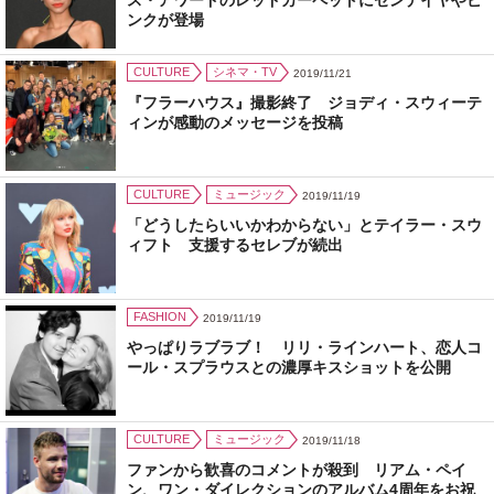
ス・アワードのレッドカーペットにゼンデイヤやピ
ンクが登場
CULTURE
シネマ・TV
2019/11/21
『フラーハウス』撮影終了 ジョディ・スウィーテ
ィンが感動のメッセージを投稿
CULTURE
ミュージック
2019/11/19
「どうしたらいいかわからない」とテイラー・スウ
ィフト 支援するセレブが続出
FASHION
2019/11/19
やっぱりラブラブ！ リリ・ラインハート、恋人コ
ール・スプラウスとの濃厚キスショットを公開
CULTURE
ミュージック
2019/11/18
ファンから歓喜のコメントが殺到 リアム・ペイ
ン、ワン・ダイレクションのアルバム4周年をお祝