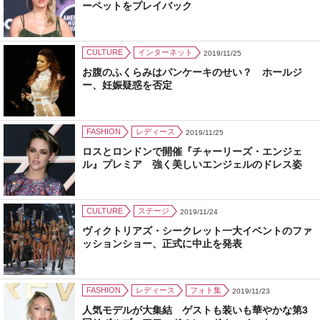
ーペットをプレイバック
CULTURE
インターネット
2019/11/25
お腹のふくらみはパンケーキのせい？ ホールジ
ー、妊娠疑惑を否定
FASHION
レディース
2019/11/25
ロスとロンドンで開催『チャーリーズ・エンジェ
ル』プレミア 強く美しいエンジェルのドレス姿
CULTURE
ステージ
2019/11/24
ヴィクトリアズ・シークレット一大イベントのファ
ッションショー、正式に中止を発表
FASHION
レディース
フォト集
2019/11/23
人気モデルが大集結 ゲストも装いも華やかな第3