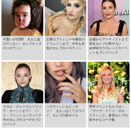
可愛いが渋滞⁉ 大人に負
定番のブリトニーや爆笑の
女優からアーティストまで
けていない、セレブキッズ
ドウェインまで 今年も本
有名セレブが勢ぞろい
のハロウィン
気のセレブのハロウィン
amfARガラのレッドカーペ
ットをプレイバック
クロエ・グレースにソフィ
ハロウィンにもピッタ
野外イベントならでは！
ア・カーソンまで！ パ
リ！ 大人っぽくてカワイ
「ヴーヴ・クリコ・ポロ・
リ・ファッションウィーク
イ、セレブの秋ネイル
クラシック」参加セレブの
中のセレブのコーデをプレ
鮮やかなコーデ集
イバック