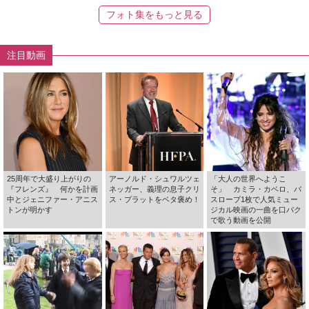
フォト集をもっと見る
注目動画
25周年で大盛り上がりの
アーノルド・シュワルツェ
「大人の世界へようこ
『フレンズ』 何かを計画
ネッガー、義理の息子クリ
そ」 カミラ・カベロ、バ
中とジェニファー・アニス
ス・プラットをベタ褒め！
スローブ1枚で人気ミュー
トンが明かす
ジカル映画の一曲を口パク
で歌う動画を公開