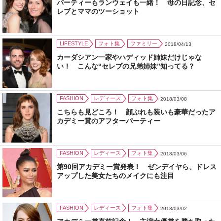
パーティーもランウェイも一緒！ 母の日記念、セ
レブとママのツーショット
LIFESTYLE
フォト集
ファミリー
2018/04/13
カーダシアン一家やハディッド姉妹だけじゃな
い！ こんな“セレブの兄弟姉妹”知ってる？
FASHION
レディース
フォト集
2018/03/08
こちらも見どころ！ 顔ぶれも装いも豪華だったア
カデミー賞のアフターパーティー
FASHION
レディース
フォト集
2018/03/06
第90回アカデミー賞発表！ ゼンデイヤら、ドレス
アップした美女たちのメイクにも注目
FASHION
レディース
フォト集
2018/03/02