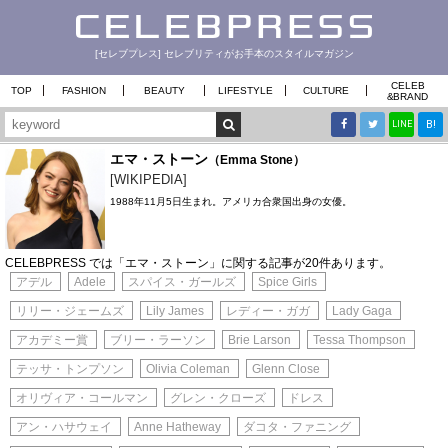
[セレブプレス] セレブリティがお手本のスタイルマガジン
CELEB
TOP
FASHION
BEAUTY
LIFESTYLE
CULTURE
&
BRAND
B!
LINE
エマ・ストーン
（Emma Stone）
[WIKIPEDIA]
1988年11月5日生まれ。アメリカ合衆国出身の女優。
CELEBPRESS では「エマ・ストーン」に関する記事が20件あります。
アデル
Adele
スパイス・ガールズ
Spice Girls
リリー・ジェームズ
Lily James
レディー・ガガ
Lady Gaga
アカデミー賞
ブリー・ラーソン
Brie Larson
Tessa Thompson
テッサ・トンプソン
Olivia Coleman
Glenn Close
オリヴィア・コールマン
グレン・クローズ
ドレス
アン・ハサウェイ
Anne Hatheway
ダコタ・ファニング