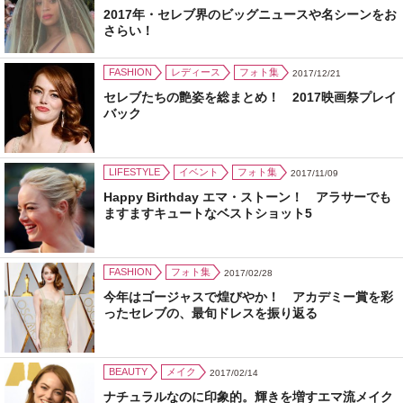
2017年・セレブ界のビッグニュースや名シーンをお
さらい！
FASHION
レディース
フォト集
2017/12/21
セレブたちの艶姿を総まとめ！ 2017映画祭プレイ
バック
LIFESTYLE
イベント
フォト集
2017/11/09
Happy Birthday エマ・ストーン！ アラサーでも
ますますキュートなベストショット5
FASHION
フォト集
2017/02/28
今年はゴージャスで煌びやか！ アカデミー賞を彩
ったセレブの、最旬ドレスを振り返る
BEAUTY
メイク
2017/02/14
ナチュラルなのに印象的。輝きを増すエマ流メイク