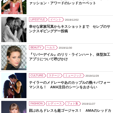
ァッション・アワードのレッドカーペット
LIFESTYLE
イベント
2019/12/02
幸せな家族写真からキスショットまで セレブのサ
ンクスギビングデー投稿
BEAUTY
ヘルス
2019/11/30
『リバーデイル』のリリ・ラインハート、体型加工
アプリについて呼びかけ
CULTURE
ステージ
ミュージック
2019/11/29
テイラーのメドレーやあのカップルの熱々パフォー
マンスも！ AMA注目のシーンをおさらい
FASHION
レディース
フォト集
2019/11/27
顔ぶれもドレスも超ゴージャス！ AMAのレッドカ