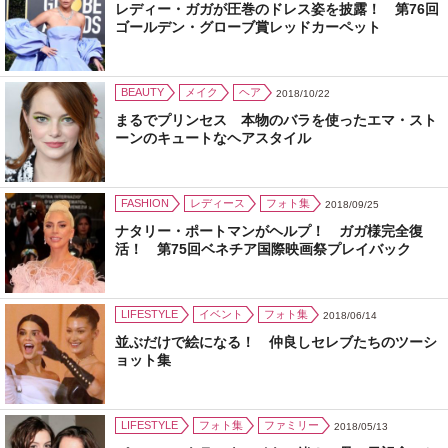
レディー・ガガが圧巻のドレス姿を披露！ 第76回
ゴールデン・グローブ賞レッドカーペット
BEAUTY
メイク
ヘア
2018/10/22
まるでプリンセス 本物のバラを使ったエマ・スト
ーンのキュートなヘアスタイル
FASHION
レディース
フォト集
2018/09/25
ナタリー・ポートマンがヘルプ！ ガガ様完全復
活！ 第75回ベネチア国際映画祭プレイバック
LIFESTYLE
イベント
フォト集
2018/06/14
並ぶだけで絵になる！ 仲良しセレブたちのツーシ
ョット集
LIFESTYLE
フォト集
ファミリー
2018/05/13