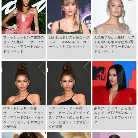
ファッションセンス抜群の
顔ぶれもドレスも超ゴージ
人気モデルが大集結 ゲス
セレブが集結！ ザ・ファ
ャス！ AMAのレッドカ
トも装いも華やかな第3回
ッション・アワードのレッ
ーペットをプレイバック
リボルブ・アワードのレッ
ドカーペット
ドカーペット
ベストドレッサーを探
ベストドレッサーを探
豪華アーティストからモデ
せ！ ピープルズ・チョイ
せ！ ピープルズ・チョイ
ルまで MTV EMAのレッ
ス・アワードのレッドカー
ス・アワードのレッドカー
ドカーペットをプレイバッ
ペットにゼンデイヤやピン
ペットにゼンデイヤやピン
ク
クが登場
クが登場