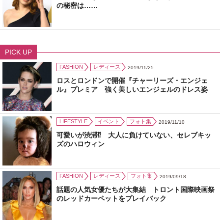
の秘密は……
PICK UP
FASHION
レディース
2019/11/25
ロスとロンドンで開催『チャーリーズ・エンジェ
ル』プレミア 強く美しいエンジェルのドレス姿
LIFESTYLE
イベント
フォト集
2019/11/10
可愛いが渋滞⁉ 大人に負けていない、セレブキッ
ズのハロウィン
FASHION
レディース
フォト集
2019/09/18
話題の人気女優たちが大集結 トロント国際映画祭
のレッドカーペットをプレイバック