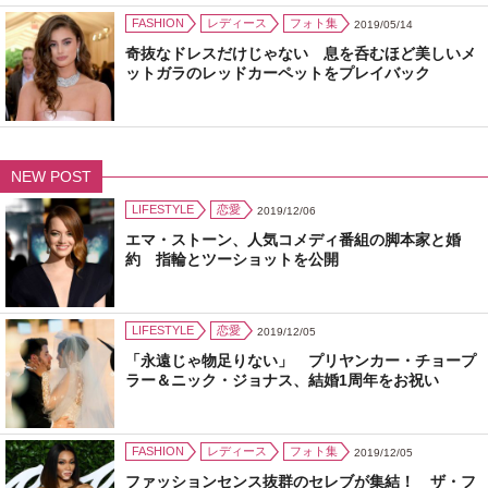
FASHION
レディース
フォト集
2019/05/14
奇抜なドレスだけじゃない 息を呑むほど美しいメ
ットガラのレッドカーペットをプレイバック
NEW POST
LIFESTYLE
恋愛
2019/12/06
エマ・ストーン、人気コメディ番組の脚本家と婚
約 指輪とツーショットを公開
LIFESTYLE
恋愛
2019/12/05
「永遠じゃ物足りない」 プリヤンカー・チョープ
ラー＆ニック・ジョナス、結婚1周年をお祝い
FASHION
レディース
フォト集
2019/12/05
ファッションセンス抜群のセレブが集結！ ザ・フ