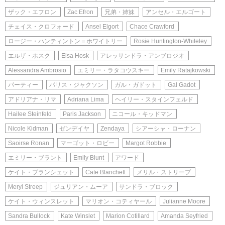
ザック・エフロン
Zac Efron
兄弟・姉妹
アンセル・エルゴート
チェイス・クロフォード
Ansel Elgort
Chace Crawford
ロージー・ハンティントン＝ホワイトリー
Rosie Huntington-Whiteley
エルザ・ホスク
Elsa Hosk
アレッサンドラ・アンブロジオ
Alessandra Ambrosio
エミリー・ラタコウスキー
Emily Ratajkowski
パーティー
パリス・ジャクソン
ガル・ガドット
Gal Gadot
アドリアナ・リマ
Adriana Lima
ヘイリー・スタインフェルド
Hailee Steinfeld
Paris Jackson
ニコール・キッドマン
Nicole Kidman
ゼンデイヤ
Zendaya
シアーシャ・ローナン
Saoirse Ronan
マーゴット・ロビー
Margot Robbie
エミリー・ブラント
Emily Blunt
アワード
ケイト・ブランシェット
Cate Blanchett
メリル・ストリープ
Meryl Streep
ジュリアン・ムーア
サンドラ・ブロック
ケイト・ウィンスレット
マリオン・コティヤール
Julianne Moore
Sandra Bullock
Kate Winslet
Marion Cotillard
Amanda Seyfried