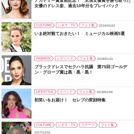
アカデミー賞直前記念！ 主演女優賞を勝ち取った
女優のドレス姿、過去10年分をプレイバック
CULTURE
シネマ・TV
フォト集
2018/02/22
いま絶対観ておきたい！ ミュージカル映画5選
FASHION
レディース
フォト集
2018/01/11
ブラックドレスでセクハラ抗議 第75回ゴールデ
ン・グローブ賞は黒・黒・黒！
LIFESTYLE
イベント
フォト集
2018/01/04
初笑いをお届け！ セレブの変顔特集
CULTURE
シネマ・TV
ステージ
フォト集
2017/12/31