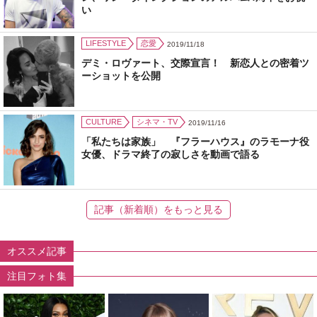
い
LIFESTYLE
恋愛
2019/11/18
デミ・ロヴァート、交際宣言！ 新恋人との密着ツ
ーショットを公開
CULTURE
シネマ・TV
2019/11/16
「私たちは家族」 『フラーハウス』のラモーナ役
女優、ドラマ終了の寂しさを動画で語る
記事（新着順）をもっと見る
オススメ記事
注目フォト集