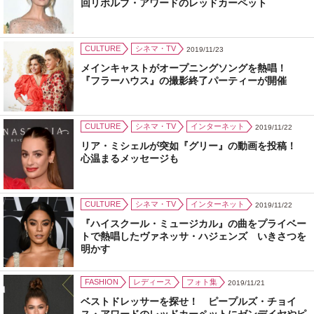
回リボルブ・アワードのレッドカーペット
CULTURE
シネマ・TV
2019/11/23
メインキャストがオープニングソングを熱唱！
『フラーハウス』の撮影終了パーティーが開催
CULTURE
シネマ・TV
インターネット
2019/11/22
リア・ミシェルが突如『グリー』の動画を投稿！
心温まるメッセージも
CULTURE
シネマ・TV
インターネット
2019/11/22
『ハイスクール・ミュージカル』の曲をプライベー
トで熱唱したヴァネッサ・ハジェンズ いきさつを
明かす
FASHION
レディース
フォト集
2019/11/21
ベストドレッサーを探せ！ ピープルズ・チョイ