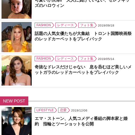
可愛いが渋滞⁉ 大人に負けていない、セレブキッ
ズのハロウィン
FASHION
レディース
フォト集
2019/09/18
話題の人気女優たちが大集結 トロント国際映画祭
のレッドカーペットをプレイバック
FASHION
レディース
フォト集
2019/05/14
奇抜なドレスだけじゃない 息を呑むほど美しいメ
ットガラのレッドカーペットをプレイバック
NEW POST
LIFESTYLE
恋愛
2019/12/06
エマ・ストーン、人気コメディ番組の脚本家と婚
約 指輪とツーショットを公開