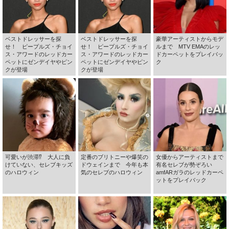
ベストドレッサーを探
ベストドレッサーを探
豪華アーティストからモデ
せ！ ピープルズ・チョイ
せ！ ピープルズ・チョイ
ルまで MTV EMAのレッ
ス・アワードのレッドカー
ス・アワードのレッドカー
ドカーペットをプレイバッ
ペットにゼンデイヤやピン
ペットにゼンデイヤやピン
ク
クが登場
クが登場
可愛いが渋滞⁉ 大人に負
定番のブリトニーや爆笑の
女優からアーティストまで
けていない、セレブキッズ
ドウェインまで 今年も本
有名セレブが勢ぞろい
のハロウィン
気のセレブのハロウィン
amfARガラのレッドカーペ
ットをプレイバック