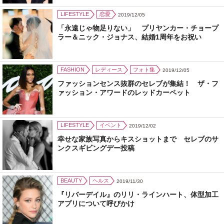
LIFESTYLE
恋愛
2019/12/05
「永遠じゃ物足りない」 プリヤンカー・チョープ
ラー＆ニック・ジョナス、結婚1周年をお祝い
FASHION
レディース
フォト集
2019/12/05
ファッションセンス抜群のセレブが集結！ ザ・フ
ァッション・アワードのレッドカーペット
LIFESTYLE
イベント
2019/12/02
幸せな家族写真からキスショットまで セレブのサ
ンクスギビングデー投稿
BEAUTY
ヘルス
2019/11/30
『リバーデイル』のリリ・ラインハート、体型加工
アプリについて呼びかけ