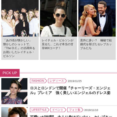
「あの頃が懐かしい」
レイチェル・ビルソンが
意外に多い？ 極秘で結
懐かしのショットで、
見せた、これぞ本当の甘
婚式を挙げたセレブカッ
『The O.C.』の15周年を
辛MIXコーデ！
プルたち
お祝いしたレイチェル・
ビルソン
PICK UP
FASHION
レディース
2019/11/25
ロスとロンドンで開催『チャーリーズ・エンジェ
ル』プレミア 強く美しいエンジェルのドレス姿
LIFESTYLE
イベント
フォト集
2019/11/10