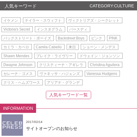
人気キーワード
CATEGORY:CULTURE
イケメン
テイラー・スウィフト
ヴィクトリアズ・シークレット
Victoria's Secret
インスタグラム
バースディ
バックストリート・ボーイズ
Backstreet Boys
ピンク
P!NK
カミラ・カベロ
Camila Cabello
来日
ショーン・メンデス
Shawn Mendes
ブレイク・ライヴリー
ドウェイン・ジョンソン
Dwayne Johnson
クリスティーナ・アギレラ
Christina Aguilera
セレーナ・ゴメス
ヴァネッサ・ハジェンズ
Vanessa Hudgens
クリス・ヘムズワース
アリアナ・グランデ
人気キーワード一覧
INFORMATION
2017/02/14
サイトオープンのお知らせ