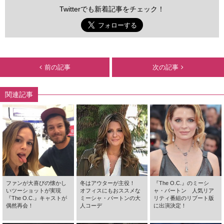
Twitterでも新着記事をチェック！
前の記事
次の記事
関連記事
ファンが大喜びの懐かし
冬はアウターが主役！
『The O.C.』のミーシ
いツーショットが実現
オフィスにもおススメな
ャ・バートン 人気リア
『The O.C.』キャストが
ミーシャ・バートンの大
リティ番組のリブート版
偶然再会！
人コーデ
に出演決定！