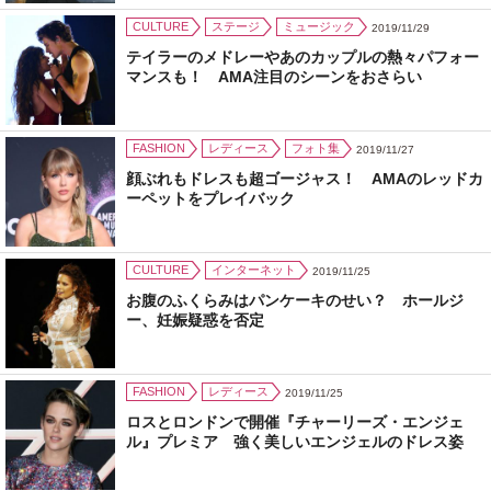
CULTURE
ステージ
ミュージック
2019/11/29
テイラーのメドレーやあのカップルの熱々パフォー
マンスも！ AMA注目のシーンをおさらい
FASHION
レディース
フォト集
2019/11/27
顔ぶれもドレスも超ゴージャス！ AMAのレッドカ
ーペットをプレイバック
CULTURE
インターネット
2019/11/25
お腹のふくらみはパンケーキのせい？ ホールジ
ー、妊娠疑惑を否定
FASHION
レディース
2019/11/25
ロスとロンドンで開催『チャーリーズ・エンジェ
ル』プレミア 強く美しいエンジェルのドレス姿