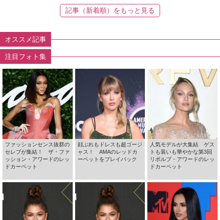
記事（新着順）をもっと見る
オススメ記事
注目フォト集
ファッションセンス抜群の
顔ぶれもドレスも超ゴージ
人気モデルが大集結 ゲス
セレブが集結！ ザ・ファ
ャス！ AMAのレッドカ
トも装いも華やかな第3回
ッション・アワードのレッ
ーペットをプレイバック
リボルブ・アワードのレッ
ドカーペット
ドカーペット