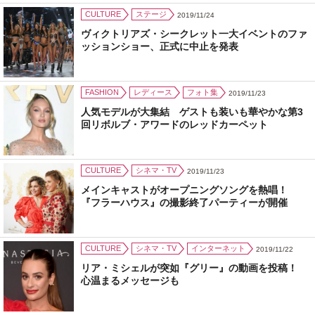
CULTURE
ステージ
2019/11/24
ヴィクトリアズ・シークレット一大イベントのファ
ッションショー、正式に中止を発表
FASHION
レディース
フォト集
2019/11/23
人気モデルが大集結 ゲストも装いも華やかな第3
回リボルブ・アワードのレッドカーペット
CULTURE
シネマ・TV
2019/11/23
メインキャストがオープニングソングを熱唱！
『フラーハウス』の撮影終了パーティーが開催
CULTURE
シネマ・TV
インターネット
2019/11/22
リア・ミシェルが突如『グリー』の動画を投稿！
心温まるメッセージも