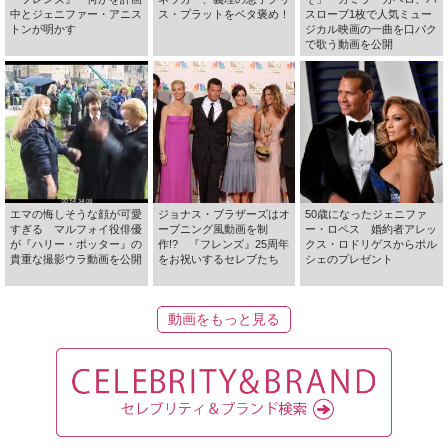
中とジェニファー・アニス
ス・プラットをベタ褒め！
スローブ1枚で人気ミュー
トンが明かす
ジカル映画の一曲を口パク
で歌う動画を公開
エマの悔しそうな顔が可愛
ジョナス・ブラザーズはオ
50歳になったジェニファ
すぎる マルフォイ役俳優
ープニング風動画を制
ー・ロペス 婚約者アレッ
が『ハリー・ポッター』の
作!? 『フレンズ』25周年
クス・ロドリゲスからポル
貴重な撮影ウラ動画を公開
をお祝いするセレブたち
シェのプレゼント
動画をもっと見る