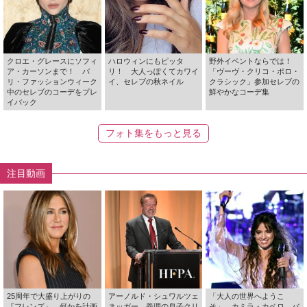
クロエ・グレースにソフィ
ハロウィンにもピッタ
野外イベントならでは！
ア・カーソンまで！ パ
リ！ 大人っぽくてカワイ
「ヴーヴ・クリコ・ポロ・
リ・ファッションウィーク
イ、セレブの秋ネイル
クラシック」参加セレブの
中のセレブのコーデをプレ
鮮やかなコーデ集
イバック
フォト集をもっと見る
注目動画
25周年で大盛り上がりの
アーノルド・シュワルツェ
「大人の世界へようこ
『フレンズ』 何かを計画
ネッガー、義理の息子クリ
そ」 カミラ・カベロ、バ