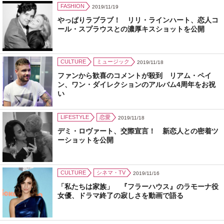
FASHION
2019/11/19
やっぱりラブラブ！ リリ・ラインハート、恋人コ
ール・スプラウスとの濃厚キスショットを公開
CULTURE
ミュージック
2019/11/18
ファンから歓喜のコメントが殺到 リアム・ペイ
ン、ワン・ダイレクションのアルバム4周年をお祝
い
LIFESTYLE
恋愛
2019/11/18
デミ・ロヴァート、交際宣言！ 新恋人との密着ツ
ーショットを公開
CULTURE
シネマ・TV
2019/11/16
「私たちは家族」 『フラーハウス』のラモーナ役
女優、ドラマ終了の寂しさを動画で語る