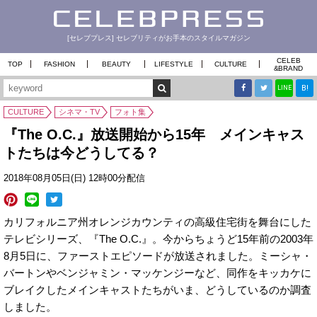
[セレブプレス] セレブリティがお手本のスタイルマガジン
CELEB
TOP
FASHION
BEAUTY
LIFESTYLE
CULTURE
&
BRAND
B!
LINE
CULTURE
シネマ・TV
フォト集
『The O.C.』放送開始から15年 メインキャス
トたちは今どうしてる？
2018年08月05日(日) 12時00分配信
カリフォルニア州オレンジカウンティの高級住宅街を舞台にした
テレビシリーズ、『The O.C.』。今からちょうど15年前の2003年
8月5日に、ファーストエピソードが放送されました。ミーシャ・
バートンやベンジャミン・マッケンジーなど、同作をキッカケに
ブレイクしたメインキャストたちがいま、どうしているのか調査
しました。