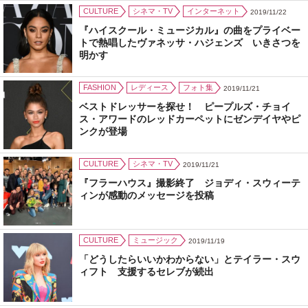
CULTURE
シネマ・TV
インターネット
2019/11/22
『ハイスクール・ミュージカル』の曲をプライベー
トで熱唱したヴァネッサ・ハジェンズ いきさつを
明かす
FASHION
レディース
フォト集
2019/11/21
ベストドレッサーを探せ！ ピープルズ・チョイ
ス・アワードのレッドカーペットにゼンデイヤやピ
ンクが登場
CULTURE
シネマ・TV
2019/11/21
『フラーハウス』撮影終了 ジョディ・スウィーテ
ィンが感動のメッセージを投稿
CULTURE
ミュージック
2019/11/19
「どうしたらいいかわからない」とテイラー・スウ
ィフト 支援するセレブが続出