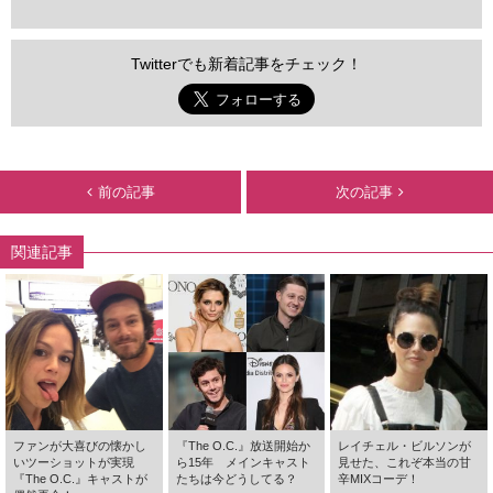
Twitterでも新着記事をチェック！
前の記事
次の記事
関連記事
ファンが大喜びの懐かし
『The O.C.』放送開始か
レイチェル・ビルソンが
いツーショットが実現
ら15年 メインキャスト
見せた、これぞ本当の甘
『The O.C.』キャストが
たちは今どうしてる？
辛MIXコーデ！