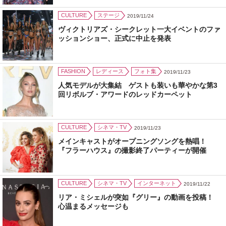
CULTURE
ステージ
2019/11/24
ヴィクトリアズ・シークレット一大イベントのファ
ッションショー、正式に中止を発表
FASHION
レディース
フォト集
2019/11/23
人気モデルが大集結 ゲストも装いも華やかな第3
回リボルブ・アワードのレッドカーペット
CULTURE
シネマ・TV
2019/11/23
メインキャストがオープニングソングを熱唱！
『フラーハウス』の撮影終了パーティーが開催
CULTURE
シネマ・TV
インターネット
2019/11/22
リア・ミシェルが突如『グリー』の動画を投稿！
心温まるメッセージも