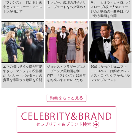
『フレンズ』 何かを計画
ネッガー、義理の息子クリ
そ」 カミラ・カベロ、バ
中とジェニファー・アニス
ス・プラットをベタ褒め！
スローブ1枚で人気ミュー
トンが明かす
ジカル映画の一曲を口パク
で歌う動画を公開
エマの悔しそうな顔が可愛
ジョナス・ブラザーズはオ
50歳になったジェニファ
すぎる マルフォイ役俳優
ープニング風動画を制
ー・ロペス 婚約者アレッ
が『ハリー・ポッター』の
作!? 『フレンズ』25周年
クス・ロドリゲスからポル
貴重な撮影ウラ動画を公開
をお祝いするセレブたち
シェのプレゼント
動画をもっと見る