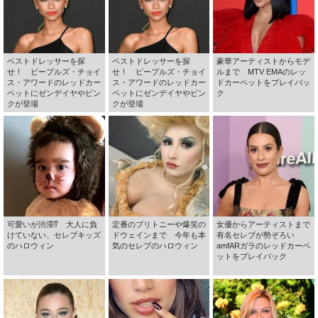
ベストドレッサーを探
ベストドレッサーを探
豪華アーティストからモデ
せ！ ピープルズ・チョイ
せ！ ピープルズ・チョイ
ルまで MTV EMAのレッ
ス・アワードのレッドカー
ス・アワードのレッドカー
ドカーペットをプレイバッ
ペットにゼンデイヤやピン
ペットにゼンデイヤやピン
ク
クが登場
クが登場
可愛いが渋滞⁉ 大人に負
定番のブリトニーや爆笑の
女優からアーティストまで
けていない、セレブキッズ
ドウェインまで 今年も本
有名セレブが勢ぞろい
のハロウィン
気のセレブのハロウィン
amfARガラのレッドカーペ
ットをプレイバック