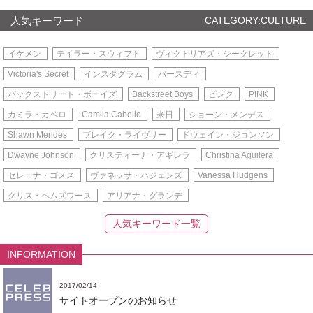
人気キーワード
CATEGORY:CULTURE
イケメン
テイラー・スウィフト
ヴィクトリアズ・シークレット
Victoria's Secret
インスタグラム
バースディ
バックストリート・ボーイズ
Backstreet Boys
ピンク
P!NK
カミラ・カベロ
Camila Cabello
来日
ショーン・メンデス
Shawn Mendes
ブレイク・ライヴリー
ドウェイン・ジョンソン
Dwayne Johnson
クリスティーナ・アギレラ
Christina Aguilera
セレーナ・ゴメス
ヴァネッサ・ハジェンズ
Vanessa Hudgens
クリス・ヘムズワース
アリアナ・グランデ
人気キーワード一覧
INFORMATION
2017/02/14
サイトオープンのお知らせ