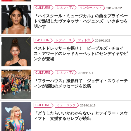
CULTURE
シネマ・TV
インターネット
2019/11/22
『ハイスクール・ミュージカル』の曲をプライベー
トで熱唱したヴァネッサ・ハジェンズ いきさつを
明かす
FASHION
レディース
フォト集
2019/11/21
ベストドレッサーを探せ！ ピープルズ・チョイ
ス・アワードのレッドカーペットにゼンデイヤやピ
ンクが登場
CULTURE
シネマ・TV
2019/11/21
『フラーハウス』撮影終了 ジョディ・スウィーテ
ィンが感動のメッセージを投稿
CULTURE
ミュージック
2019/11/19
「どうしたらいいかわからない」とテイラー・スウ
ィフト 支援するセレブが続出