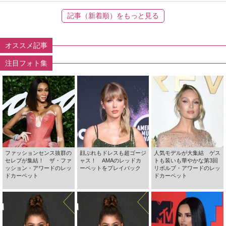
記事（新着順）をもっと見る
オススメ記事
注目フォト集
ファッションセンス抜群の
顔ぶれもドレスも超ゴージ
人気モデルが大集結 ゲス
セレブが集結！ ザ・ファ
ャス！ AMAのレッドカ
トも装いも華やかな第3回
ッション・アワードのレッ
ーペットをプレイバック
リボルブ・アワードのレッ
ドカーペット
ドカーペット