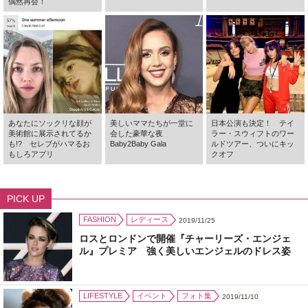
偶然再会！
あなたにソックリな顔が
美しいママたちが一堂に
日本公演も決定！ テイ
美術館に展示されてるか
会した豪華な夜
ラー・スウィフトのワー
も!? セレブがハマるお
Baby2Baby Gala
ルドツアー、ついにキッ
もしろアプリ
クオフ
PICK UP
FASHION
レディース
2019/11/25
ロスとロンドンで開催『チャーリーズ・エンジェ
ル』プレミア 強く美しいエンジェルのドレス姿
LIFESTYLE
イベント
フォト集
2019/11/10