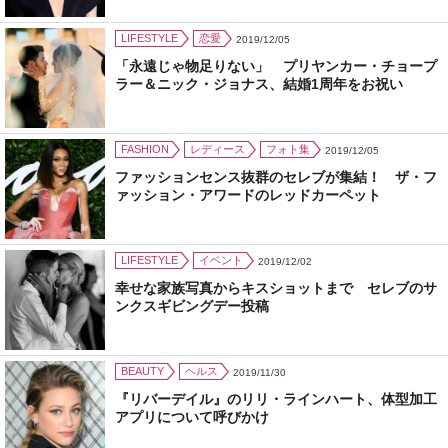
LIFESTYLE
恋愛
2019/12/05
「永遠じゃ物足りない」 プリヤンカー・チョープ
ラー＆ニック・ジョナス、結婚1周年をお祝い
FASHION
レディース
フォト集
2019/12/05
ファッションセンス抜群のセレブが集結！ ザ・フ
ァッション・アワードのレッドカーペット
LIFESTYLE
イベント
2019/12/02
幸せな家族写真からキスショットまで セレブのサ
ンクスギビングデー投稿
BEAUTY
ヘルス
2019/11/30
『リバーデイル』のリリ・ラインハート、体型加工
アプリについて呼びかけ