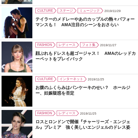
CULTURE
ステージ
ミュージック
2019/11/29
テイラーのメドレーやあのカップルの熱々パフォー
マンスも！ AMA注目のシーンをおさらい
FASHION
レディース
フォト集
2019/11/27
顔ぶれもドレスも超ゴージャス！ AMAのレッドカ
ーペットをプレイバック
CULTURE
インターネット
2019/11/25
お腹のふくらみはパンケーキのせい？ ホールジ
ー、妊娠疑惑を否定
FASHION
レディース
2019/11/25
ロスとロンドンで開催『チャーリーズ・エンジェ
ル』プレミア 強く美しいエンジェルのドレス姿