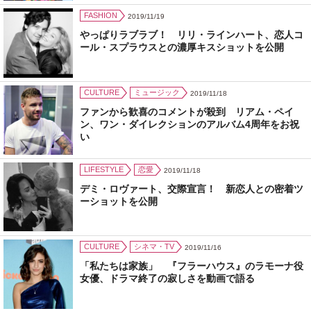
FASHION
2019/11/19
やっぱりラブラブ！ リリ・ラインハート、恋人コ
ール・スプラウスとの濃厚キスショットを公開
CULTURE
ミュージック
2019/11/18
ファンから歓喜のコメントが殺到 リアム・ペイ
ン、ワン・ダイレクションのアルバム4周年をお祝
い
LIFESTYLE
恋愛
2019/11/18
デミ・ロヴァート、交際宣言！ 新恋人との密着ツ
ーショットを公開
CULTURE
シネマ・TV
2019/11/16
「私たちは家族」 『フラーハウス』のラモーナ役
女優、ドラマ終了の寂しさを動画で語る