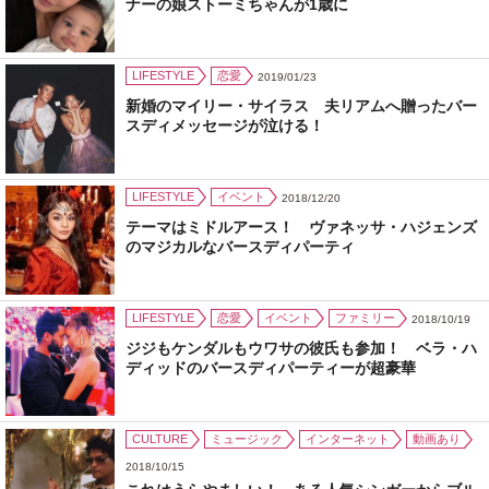
ナーの娘ストーミちゃんが1歳に
LIFESTYLE
恋愛
2019/01/23
新婚のマイリー・サイラス 夫リアムへ贈ったバー
スディメッセージが泣ける！
LIFESTYLE
イベント
2018/12/20
テーマはミドルアース！ ヴァネッサ・ハジェンズ
のマジカルなバースディパーティ
LIFESTYLE
恋愛
イベント
ファミリー
2018/10/19
ジジもケンダルもウワサの彼氏も参加！ ベラ・ハ
ディッドのバースディパーティーが超豪華
CULTURE
ミュージック
インターネット
動画あり
2018/10/15