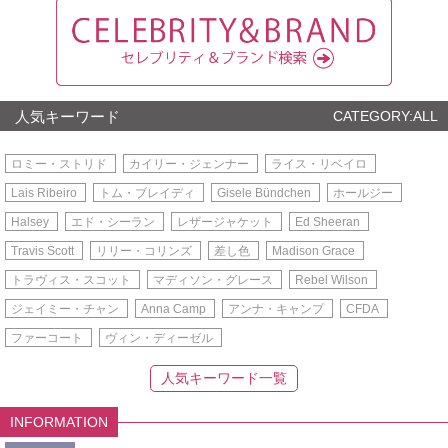
人気キーワード
CATEGORY:ALL
ロミー・ストリド
カイリー・ジェンナー
ライス・リベイロ
Lais Ribeiro
トム・ブレイディ
Gisele Bündchen
ホールジー
Halsey
エド・シーラン
レザージャケット
Ed Sheeran
Travis Scott
リリー・コリンズ
差し色
Madison Grace
トラヴィス・スコット
マディソン・グレース
Rebel Wilson
ジェイミー・チャン
Anna Camp
アンナ・キャンプ
CFDA
ファーコート
ヴィン・ディーゼル
人気キーワード一覧
INFORMATION