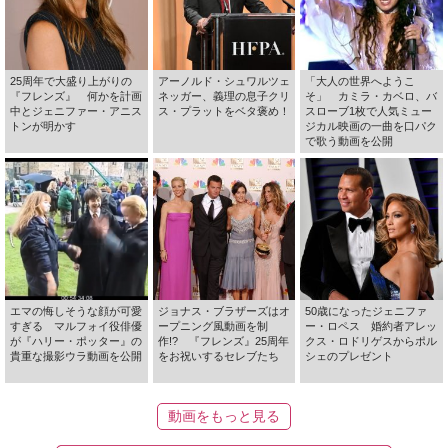
25周年で大盛り上がりの
アーノルド・シュワルツェ
「大人の世界へようこ
『フレンズ』 何かを計画
ネッガー、義理の息子クリ
そ」 カミラ・カベロ、バ
中とジェニファー・アニス
ス・プラットをベタ褒め！
スローブ1枚で人気ミュー
トンが明かす
ジカル映画の一曲を口パク
で歌う動画を公開
エマの悔しそうな顔が可愛
ジョナス・ブラザーズはオ
50歳になったジェニファ
すぎる マルフォイ役俳優
ープニング風動画を制
ー・ロペス 婚約者アレッ
が『ハリー・ポッター』の
作!? 『フレンズ』25周年
クス・ロドリゲスからポル
貴重な撮影ウラ動画を公開
をお祝いするセレブたち
シェのプレゼント
動画をもっと見る