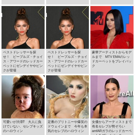
ベストドレッサーを探
ベストドレッサーを探
豪華アーティストからモデ
せ！ ピープルズ・チョイ
せ！ ピープルズ・チョイ
ルまで MTV EMAのレッ
ス・アワードのレッドカー
ス・アワードのレッドカー
ドカーペットをプレイバッ
ペットにゼンデイヤやピン
ペットにゼンデイヤやピン
ク
クが登場
クが登場
可愛いが渋滞⁉ 大人に負
定番のブリトニーや爆笑の
女優からアーティストまで
けていない、セレブキッズ
ドウェインまで 今年も本
有名セレブが勢ぞろい
のハロウィン
気のセレブのハロウィン
amfARガラのレッドカーペ