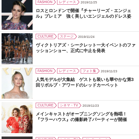
FASHION
レディース
2019/11/25
ロスとロンドンで開催『チャーリーズ・エンジェ
ル』プレミア 強く美しいエンジェルのドレス姿
CULTURE
ステージ
2019/11/24
ヴィクトリアズ・シークレット一大イベントのファ
ッションショー、正式に中止を発表
FASHION
レディース
フォト集
2019/11/23
人気モデルが大集結 ゲストも装いも華やかな第3
回リボルブ・アワードのレッドカーペット
CULTURE
シネマ・TV
2019/11/23
メインキャストがオープニングソングを熱唱！
『フラーハウス』の撮影終了パーティーが開催