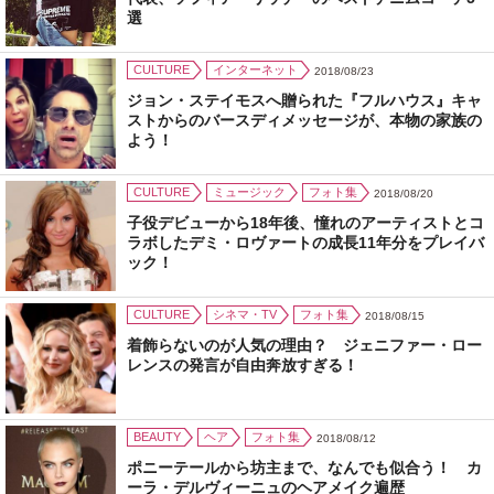
選
CULTURE
インターネット
2018/08/23
ジョン・ステイモスへ贈られた『フルハウス』キャ
ストからのバースディメッセージが、本物の家族の
よう！
CULTURE
ミュージック
フォト集
2018/08/20
子役デビューから18年後、憧れのアーティストとコ
ラボしたデミ・ロヴァートの成長11年分をプレイバ
ック！
CULTURE
シネマ・TV
フォト集
2018/08/15
着飾らないのが人気の理由？ ジェニファー・ロー
レンスの発言が自由奔放すぎる！
BEAUTY
ヘア
フォト集
2018/08/12
ポニーテールから坊主まで、なんでも似合う！ カ
ーラ・デルヴィーニュのヘアメイク遍歴