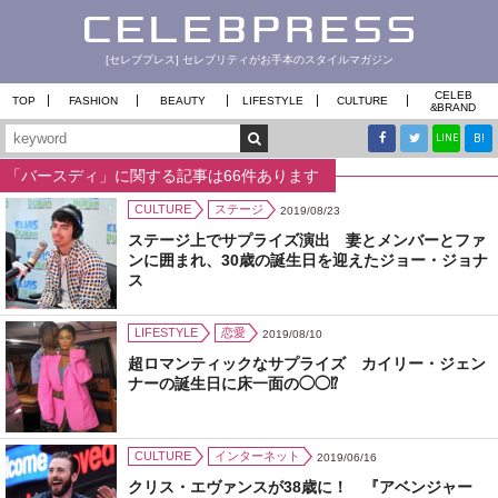
[セレブプレス] セレブリティがお手本のスタイルマガジン
CELEB
TOP
FASHION
BEAUTY
LIFESTYLE
CULTURE
&
BRAND
B!
LINE
「バースディ」に関する記事は66件あります
CULTURE
ステージ
2019/08/23
ステージ上でサプライズ演出 妻とメンバーとファ
ンに囲まれ、30歳の誕生日を迎えたジョー・ジョナ
ス
LIFESTYLE
恋愛
2019/08/10
超ロマンティックなサプライズ カイリー・ジェン
ナーの誕生日に床一面の◯◯⁉︎
CULTURE
インターネット
2019/06/16
クリス・エヴァンスが38歳に！ 『アベンジャー