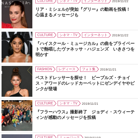
CULTURE
シネマ・TV
インターネット
2019/11/22
リア・ミシェルが突如『グリー』の動画を投稿！
心温まるメッセージも
CULTURE
シネマ・TV
インターネット
2019/11/22
『ハイスクール・ミュージカル』の曲をプライベー
トで熱唱したヴァネッサ・ハジェンズ いきさつを
明かす
FASHION
レディース
フォト集
2019/11/21
ベストドレッサーを探せ！ ピープルズ・チョイ
ス・アワードのレッドカーペットにゼンデイヤやピ
ンクが登場
CULTURE
シネマ・TV
2019/11/21
『フラーハウス』撮影終了 ジョディ・スウィーテ
ィンが感動のメッセージを投稿
CULTURE
ミュージック
2019/11/19