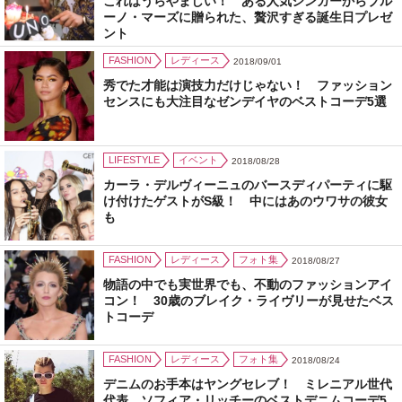
これはうらやましい！ ある人気シンガーからブル
ーノ・マーズに贈られた、贅沢すぎる誕生日プレゼ
ント
FASHION
レディース
2018/09/01
秀でた才能は演技力だけじゃない！ ファッション
センスにも大注目なゼンデイヤのベストコーデ5選
LIFESTYLE
イベント
2018/08/28
カーラ・デルヴィーニュのバースディパーティに駆
け付けたゲストがS級！ 中にはあのウワサの彼女
も
FASHION
レディース
フォト集
2018/08/27
物語の中でも実世界でも、不動のファッションアイ
コン！ 30歳のブレイク・ライヴリーが見せたベス
トコーデ
FASHION
レディース
フォト集
2018/08/24
デニムのお手本はヤングセレブ！ ミレニアル世代
代表、ソフィア・リッチーのベストデニムコーデ5