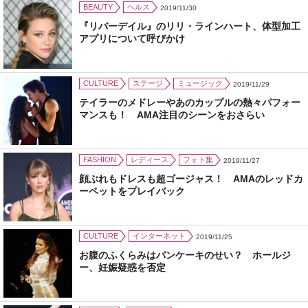
BEAUTY
ヘルス
2019/11/30
『リバーデイル』のリリ・ラインハート、体型加工
アプリについて呼びかけ
CULTURE
ステージ
ミュージック
2019/11/29
テイラーのメドレーやあのカップルの熱々パフォー
マンスも！ AMA注目のシーンをおさらい
FASHION
レディース
フォト集
2019/11/27
顔ぶれもドレスも超ゴージャス！ AMAのレッドカ
ーペットをプレイバック
CULTURE
インターネット
2019/11/25
お腹のふくらみはパンケーキのせい？ ホールジ
ー、妊娠疑惑を否定