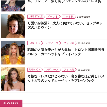
ル』プレミア 強く美しいエンジェルのドレス姿
LIFESTYLE
イベント
フォト集
2019/11/10
可愛いが渋滞⁉ 大人に負けていない、セレブキッ
ズのハロウィン
FASHION
レディース
フォト集
2019/09/18
話題の人気女優たちが大集結 トロント国際映画祭
のレッドカーペットをプレイバック
FASHION
レディース
フォト集
2019/05/14
奇抜なドレスだけじゃない 息を呑むほど美しいメ
ットガラのレッドカーペットをプレイバック
NEW POST