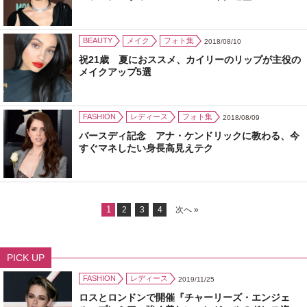
BEAUTY
メイク
フォト集
2018/08/10
祝21歳 夏におススメ、カイリーのリップが主役の
メイクアップ5選
FASHION
レディース
フォト集
2018/08/09
バースディ記念 アナ・ケンドリックに教わる、今
すぐマネしたい身長高見えテク
1
2
3
4
次へ »
PICK UP
FASHION
レディース
2019/11/25
ロスとロンドンで開催『チャーリーズ・エンジェ