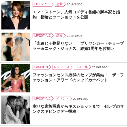
LIFESTYLE
恋愛
2019/12/06
エマ・ストーン、人気コメディ番組の脚本家と婚
約 指輪とツーショットを公開
LIFESTYLE
恋愛
2019/12/05
「永遠じゃ物足りない」 プリヤンカー・チョープ
ラー＆ニック・ジョナス、結婚1周年をお祝い
FASHION
レディース
フォト集
2019/12/05
ファッションセンス抜群のセレブが集結！ ザ・フ
ァッション・アワードのレッドカーペット
LIFESTYLE
イベント
2019/12/02
幸せな家族写真からキスショットまで セレブのサ
ンクスギビングデー投稿