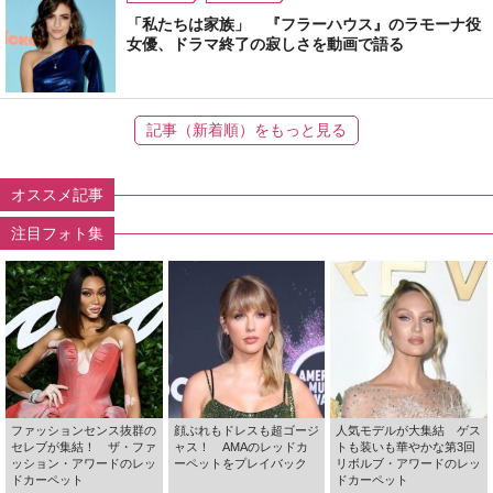
「私たちは家族」 『フラーハウス』のラモーナ役
女優、ドラマ終了の寂しさを動画で語る
記事（新着順）をもっと見る
オススメ記事
注目フォト集
ファッションセンス抜群の
顔ぶれもドレスも超ゴージ
人気モデルが大集結 ゲス
セレブが集結！ ザ・ファ
ャス！ AMAのレッドカ
トも装いも華やかな第3回
ッション・アワードのレッ
ーペットをプレイバック
リボルブ・アワードのレッ
ドカーペット
ドカーペット