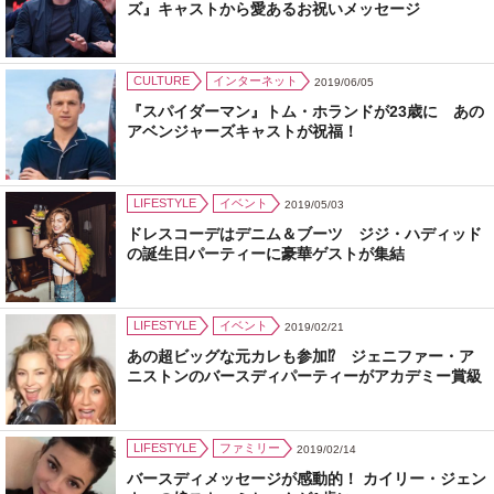
ズ』キャストから愛あるお祝いメッセージ
CULTURE
インターネット
2019/06/05
『スパイダーマン』トム・ホランドが23歳に あの
アベンジャーズキャストが祝福！
LIFESTYLE
イベント
2019/05/03
ドレスコーデはデニム＆ブーツ ジジ・ハディッド
の誕生日パーティーに豪華ゲストが集結
LIFESTYLE
イベント
2019/02/21
あの超ビッグな元カレも参加⁉︎ ジェニファー・ア
ニストンのバースディパーティーがアカデミー賞級
LIFESTYLE
ファミリー
2019/02/14
バースディメッセージが感動的！ カイリー・ジェン