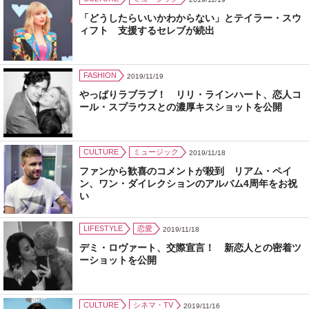
「どうしたらいいかわからない」とテイラー・スウ
ィフト 支援するセレブが続出
FASHION
2019/11/19
やっぱりラブラブ！ リリ・ラインハート、恋人コ
ール・スプラウスとの濃厚キスショットを公開
CULTURE
ミュージック
2019/11/18
ファンから歓喜のコメントが殺到 リアム・ペイ
ン、ワン・ダイレクションのアルバム4周年をお祝
い
LIFESTYLE
恋愛
2019/11/18
デミ・ロヴァート、交際宣言！ 新恋人との密着ツ
ーショットを公開
CULTURE
シネマ・TV
2019/11/16