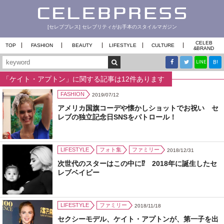
[セレブプレス] セレブリティがお手本のスタイルマガジン
CELEB
TOP
FASHION
BEAUTY
LIFESTYLE
CULTURE
&
BRAND
B!
LINE
「ケイト・アプトン」に関する記事は12件あります
FASHION
2019/07/12
アメリカ国旗コーデや懐かしショットでお祝い セ
レブの独立記念日SNSをパトロール！
LIFESTYLE
フォト集
ファミリー
2018/12/31
次世代のスターはこの中に⁉︎ 2018年に誕生したセ
レブベイビー
LIFESTYLE
ファミリー
2018/11/18
セクシーモデル、ケイト・アプトンが、第一子を出