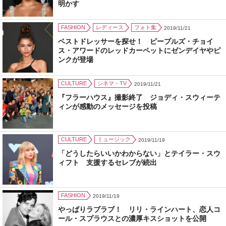
明かす
FASHION
レディース
フォト集
2019/11/21
ベストドレッサーを探せ！ ピープルズ・チョイ
ス・アワードのレッドカーペットにゼンデイヤやピ
ンクが登場
CULTURE
シネマ・TV
2019/11/21
『フラーハウス』撮影終了 ジョディ・スウィーテ
ィンが感動のメッセージを投稿
CULTURE
ミュージック
2019/11/19
「どうしたらいいかわからない」とテイラー・スウ
ィフト 支援するセレブが続出
FASHION
2019/11/19
やっぱりラブラブ！ リリ・ラインハート、恋人コ
ール・スプラウスとの濃厚キスショットを公開