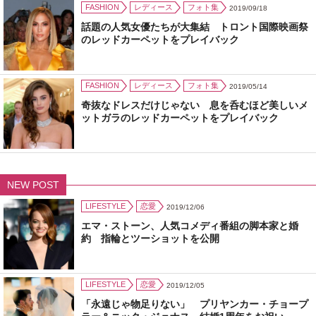
FASHION
レディース
フォト集
2019/09/18
話題の人気女優たちが大集結 トロント国際映画祭
のレッドカーペットをプレイバック
FASHION
レディース
フォト集
2019/05/14
奇抜なドレスだけじゃない 息を呑むほど美しいメ
ットガラのレッドカーペットをプレイバック
NEW POST
LIFESTYLE
恋愛
2019/12/06
エマ・ストーン、人気コメディ番組の脚本家と婚
約 指輪とツーショットを公開
LIFESTYLE
恋愛
2019/12/05
「永遠じゃ物足りない」 プリヤンカー・チョープ