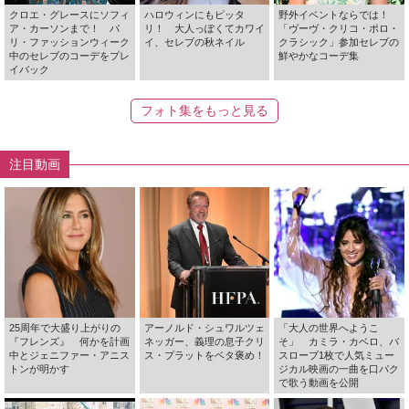
クロエ・グレースにソフィ
ハロウィンにもピッタ
野外イベントならでは！
ア・カーソンまで！ パ
リ！ 大人っぽくてカワイ
「ヴーヴ・クリコ・ポロ・
リ・ファッションウィーク
イ、セレブの秋ネイル
クラシック」参加セレブの
中のセレブのコーデをプレ
鮮やかなコーデ集
イバック
フォト集をもっと見る
注目動画
25周年で大盛り上がりの
アーノルド・シュワルツェ
「大人の世界へようこ
『フレンズ』 何かを計画
ネッガー、義理の息子クリ
そ」 カミラ・カベロ、バ
中とジェニファー・アニス
ス・プラットをベタ褒め！
スローブ1枚で人気ミュー
トンが明かす
ジカル映画の一曲を口パク
で歌う動画を公開