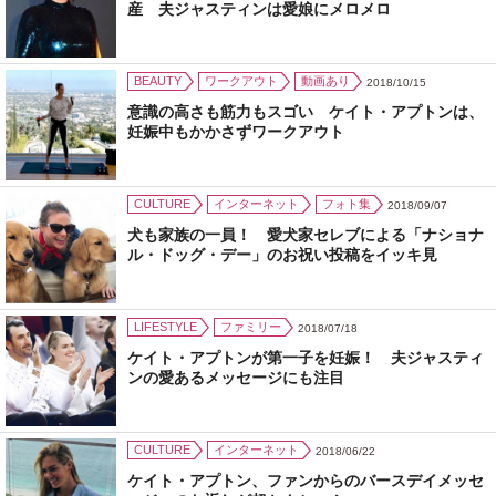
産 夫ジャスティンは愛娘にメロメロ
BEAUTY
ワークアウト
動画あり
2018/10/15
意識の高さも筋力もスゴい ケイト・アプトンは、
妊娠中もかかさずワークアウト
CULTURE
インターネット
フォト集
2018/09/07
犬も家族の一員！ 愛犬家セレブによる「ナショナ
ル・ドッグ・デー」のお祝い投稿をイッキ見
LIFESTYLE
ファミリー
2018/07/18
ケイト・アプトンが第一子を妊娠！ 夫ジャスティ
ンの愛あるメッセージにも注目
CULTURE
インターネット
2018/06/22
ケイト・アプトン、ファンからのバースデイメッセ