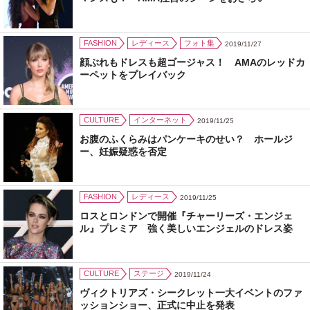
FASHION
レディース
フォト集
2019/11/27
顔ぶれもドレスも超ゴージャス！ AMAのレッドカ
ーペットをプレイバック
CULTURE
インターネット
2019/11/25
お腹のふくらみはパンケーキのせい？ ホールジ
ー、妊娠疑惑を否定
FASHION
レディース
2019/11/25
ロスとロンドンで開催『チャーリーズ・エンジェ
ル』プレミア 強く美しいエンジェルのドレス姿
CULTURE
ステージ
2019/11/24
ヴィクトリアズ・シークレット一大イベントのファ
ッションショー、正式に中止を発表