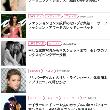
ラー＆ニック・ジョナス、結婚1周年をお祝い
FASHION
レディース
フォト集
2019/12/05
ファッションセンス抜群のセレブが集結！ ザ・フ
ァッション・アワードのレッドカーペット
LIFESTYLE
イベント
2019/12/02
幸せな家族写真からキスショットまで セレブのサ
ンクスギビングデー投稿
BEAUTY
ヘルス
2019/11/30
『リバーデイル』のリリ・ラインハート、体型加工
アプリについて呼びかけ
CULTURE
ステージ
ミュージック
2019/11/29
テイラーのメドレーやあのカップルの熱々パフォー
マンスも！ AMA注目のシーンをおさらい