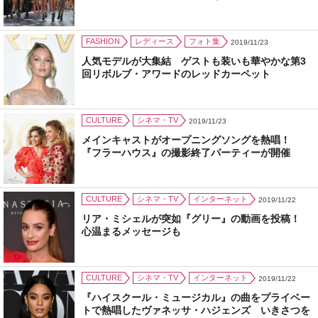
FASHION
レディース
フォト集
2019/11/23
人気モデルが大集結 ゲストも装いも華やかな第3
回リボルブ・アワードのレッドカーペット
CULTURE
シネマ・TV
2019/11/23
メインキャストがオープニングソングを熱唱！
『フラーハウス』の撮影終了パーティーが開催
CULTURE
シネマ・TV
インターネット
2019/11/22
リア・ミシェルが突如『グリー』の動画を投稿！
心温まるメッセージも
CULTURE
シネマ・TV
インターネット
2019/11/22
『ハイスクール・ミュージカル』の曲をプライベー
トで熱唱したヴァネッサ・ハジェンズ いきさつを