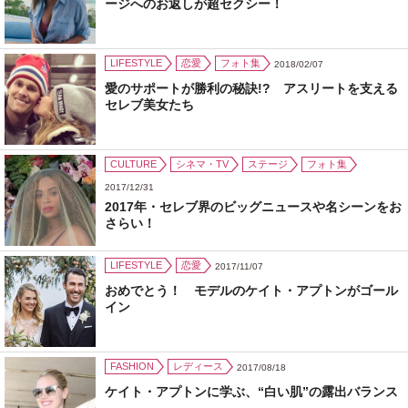
ージへのお返しが超セクシー！
LIFESTYLE
恋愛
フォト集
2018/02/07
愛のサポートが勝利の秘訣!? アスリートを支える
セレブ美女たち
CULTURE
シネマ・TV
ステージ
フォト集
2017/12/31
2017年・セレブ界のビッグニュースや名シーンをお
さらい！
LIFESTYLE
恋愛
2017/11/07
おめでとう！ モデルのケイト・アプトンがゴール
イン
FASHION
レディース
2017/08/18
ケイト・アプトンに学ぶ、“白い肌”の露出バランス