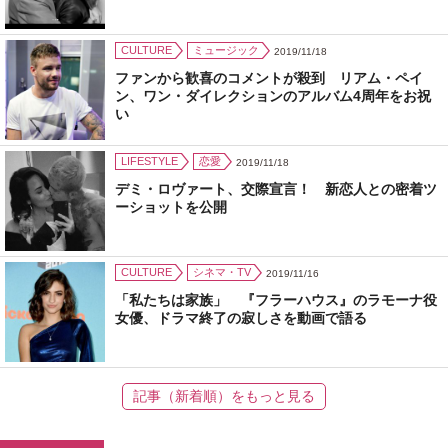
CULTURE
ミュージック
2019/11/18
ファンから歓喜のコメントが殺到 リアム・ペイ
ン、ワン・ダイレクションのアルバム4周年をお祝
い
LIFESTYLE
恋愛
2019/11/18
デミ・ロヴァート、交際宣言！ 新恋人との密着ツ
ーショットを公開
CULTURE
シネマ・TV
2019/11/16
「私たちは家族」 『フラーハウス』のラモーナ役
女優、ドラマ終了の寂しさを動画で語る
記事（新着順）をもっと見る