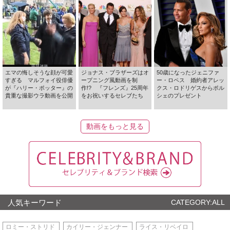
エマの悔しそうな顔が可愛
ジョナス・ブラザーズはオ
50歳になったジェニファ
すぎる マルフォイ役俳優
ープニング風動画を制
ー・ロペス 婚約者アレッ
が『ハリー・ポッター』の
作!? 『フレンズ』25周年
クス・ロドリゲスからポル
貴重な撮影ウラ動画を公開
をお祝いするセレブたち
シェのプレゼント
動画をもっと見る
人気キーワード
CATEGORY:ALL
ロミー・ストリド
カイリー・ジェンナー
ライス・リベイロ