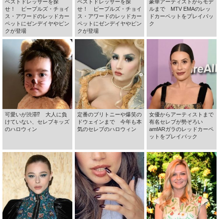
ベストドレッサーを探
ベストドレッサーを探
豪華アーティストからモデ
せ！ ピープルズ・チョイ
せ！ ピープルズ・チョイ
ルまで MTV EMAのレッ
ス・アワードのレッドカー
ス・アワードのレッドカー
ドカーペットをプレイバッ
ペットにゼンデイヤやピン
ペットにゼンデイヤやピン
ク
クが登場
クが登場
可愛いが渋滞⁉ 大人に負
定番のブリトニーや爆笑の
女優からアーティストまで
けていない、セレブキッズ
ドウェインまで 今年も本
有名セレブが勢ぞろい
のハロウィン
気のセレブのハロウィン
amfARガラのレッドカーペ
ットをプレイバック